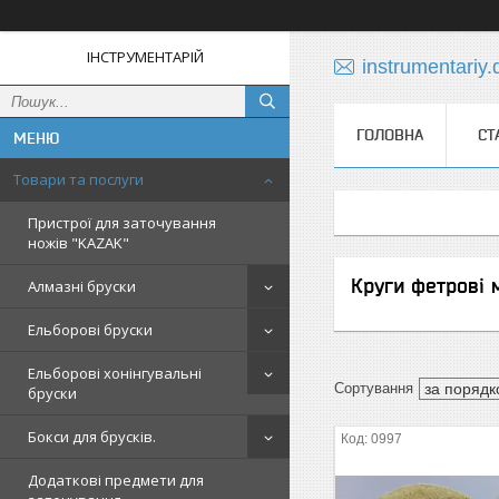
ІНСТРУМЕНТАРІЙ
instrumentariy
ГОЛОВНА
СТ
Товари та послуги
Пристрої для заточування
ножів "KAZAK"
Круги фетрові м
Алмазні бруски
Ельборові бруски
Ельборові хонінгувальні
бруски
Бокси для брусків.
0997
Додаткові предмети для