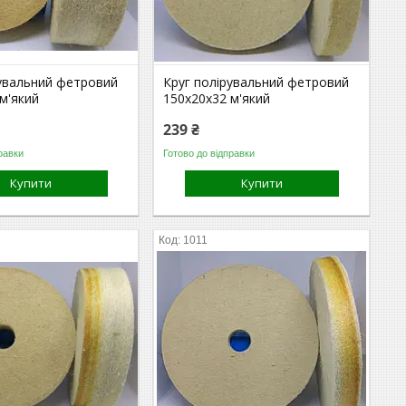
рувальний фетровий
Круг полірувальний фетровий
м'який
150х20х32 м'який
239 ₴
равки
Готово до відправки
Купити
Купити
1011