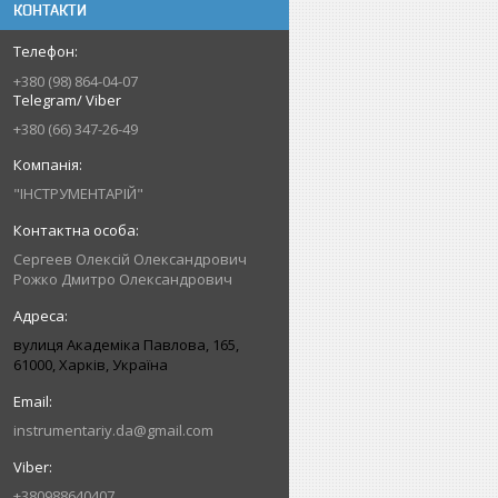
КОНТАКТИ
+380 (98) 864-04-07
Telegram/ Viber
+380 (66) 347-26-49
"ІНСТРУМЕНТАРІЙ"
Сергеев Олексій Олександрович
Рожко Дмитро Олександрович
вулиця Академіка Павлова, 165,
61000, Харків, Україна
instrumentariy.da@gmail.com
+380988640407