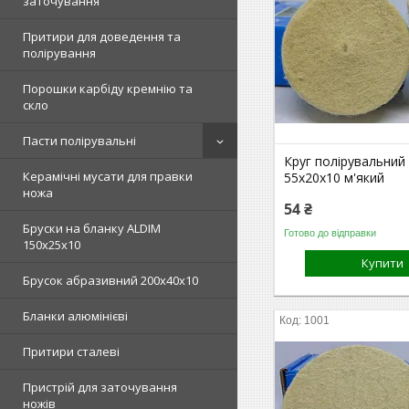
заточування
Притири для доведення та
полірування
Порошки карбіду кремнію та
скло
Пасти полірувальні
Круг полірувальний
Керамічні мусати для правки
55х20х10 м'який
ножа
54 ₴
Бруски на бланку ALDIM
Готово до відправки
150х25х10
Купити
Брусок абразивний 200х40х10
Бланки алюмінієві
1001
Притири сталеві
Пристрій для заточування
ножів