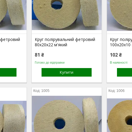
 фетровий
Круг полірувальний фетровий
Круг полі
80х20х22 м'який
100х20х10 
81 ₴
102 ₴
Готово до відправки
В наявності
Купити
1005
1006