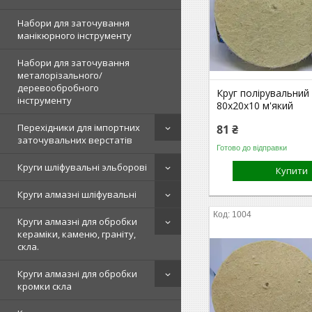
Набори для заточування
манікюрного інструменту
Набори для заточування
металорізального/
деревообробного
Круг полірувальний
інструменту
80х20х10 м'який
Перехідники для імпортних
81 ₴
заточувальних верстатів
Готово до відправки
Круги шліфувальні эльборові
Купити
Круги алмазні шліфувальні
1004
Круги алмазні для обробки
кераміки, каменю, граніту,
скла.
Круги алмазні для обробки
кромки скла