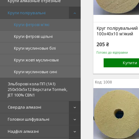
Круги алмазные отрезные
Круги полірувальні
Круги фетрові м'які
Круг полірувальний
100х40х10 м'який
Круги фетрові щільні
205 ₴
Круги муслиновые білі
Готово до відправки
Круги жовті муслиновые
Купити
Круги муслиновые сині
1008
Эльборові кола ПП (1А1)
250х50х5х12 Верстати Tormek,
JET 100% СВN1
Свердла алмазні
Головки шліфувальні
Надфілі алмазні