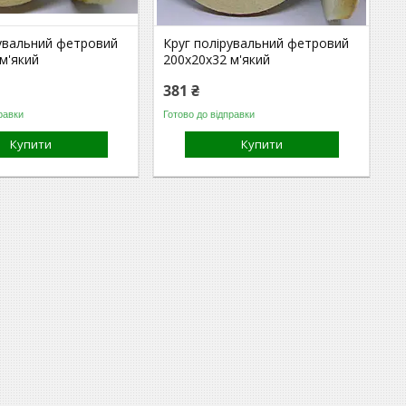
рувальний фетровий
Круг полірувальний фетровий
м'який
200х20х32 м'який
381 ₴
равки
Готово до відправки
Купити
Купити