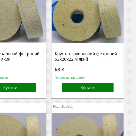
рувальний фетровий
Круг полірувальний фетровий
'який
63х20х22 м'який
68 ₴
равки
Готово до відправки
Купити
Купити
1003.1