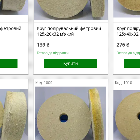
 фетровий
Круг полірувальний фетровий
Круг полі
125х20х32 м'який
125х40х32 
139 ₴
276 ₴
Готово до відправки
Готово до відп
Купити
1009
1010