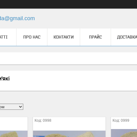
.da@gmail.com
АТТІ
ПРО НАС
КОНТАКТИ
ПРАЙС
ДОСТАВКА
'які
0998
0999