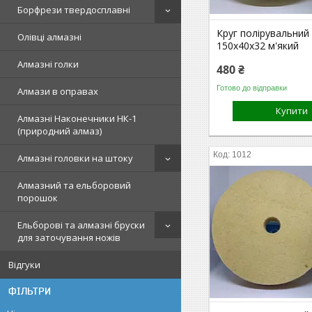
Борфрези твердосплавні
Круг полірувальний
Олівці алмазні
150х40х32 м'який
Алмазні голки
480 ₴
Готово до відправки
Алмази в оправах
Купити
Алмазні Наконечники НК-1
(природний алмаз)
1012
Алмазні головки на штоку
Алмазний та ельборовий
порошок
Ельборові та алмазні бруски
для заточування ножів
Відгуки
ФІЛЬТРИ