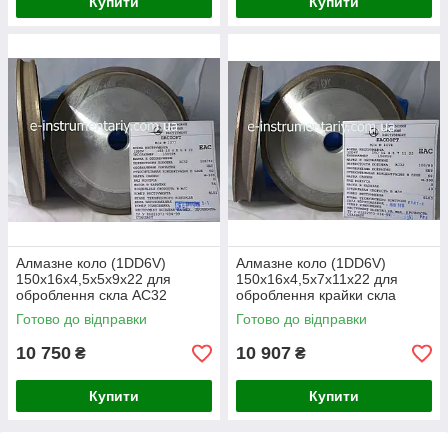
Купити
Купити
Алмазне коло (1DD6V)
Алмазне коло (1DD6V)
150х16х4,5х5х9х22 для
150х16х4,5х7х11х22 для
оброблення скла АС32
оброблення крайки скла
зв'язка М-300
АС32 зв'язка М-300
Готово до відправки
Готово до відправки
10 750
10 907
₴
₴
Купити
Купити