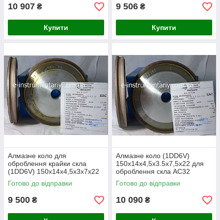
10 907
9 506
₴
₴
Купити
Купити
Алмазне коло для
Алмазне коло (1DD6V)
оброблення крайки скла
150х14х4,5х3.5х7,5х22 для
(1DD6V) 150х14х4,5х3х7х22
оброблення скла АС32
АС32 зв'язка М-300
зв'язка М-300
Готово до відправки
Готово до відправки
9 500
10 090
₴
₴