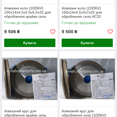
Алмазне коло (1DD6V)
Алмазне коло (1DD6V)
150х14х4,5х2.5х6,5х32 для
150х14х4,5х3х7х32 для
оброблення крайки скла
оброблення скла АС32
АС32 зв'язка М-300
зв'язка М-300
Готово до відправки
Готово до відправки
9 506
9 500
₴
₴
Купити
Купити
Алмазний круг для
Алмазний круг для
оброблення крайки скла
оброблення скла (1DD6V)