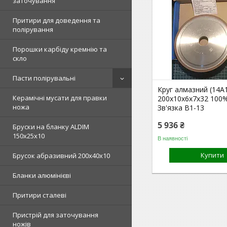
заточування
Притири для доведення та
полірування
Порошки карбіду кремнію та
скло
Пасти полірувальні
Круг алмазний (14А
Керамічні мусати для правки
200х10х6х7х32 100
ножа
Зв'язка В1-13
5 936 ₴
Бруски на бланку ALDIM
150х25х10
В наявності
Купити
Брусок абразивний 200х40х10
Бланки алюмінієві
Притири сталеві
Пристрій для заточування
ножів