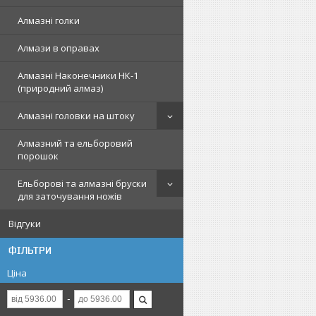
Алмазні голки
Алмази в оправах
Алмазні Наконечники НК-1
(природний алмаз)
Алмазні головки на штоку
Алмазний та ельборовий
порошок
Ельборові та алмазні бруски
для заточування ножів
Відгуки
ФІЛЬТРИ
Ціна