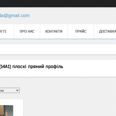
.da@gmail.com
АТТІ
ПРО НАС
КОНТАКТИ
ПРАЙС
ДОСТАВКА
(14А1) плоскі прямий профіль