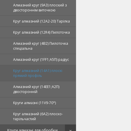
Алмазний круг (9А3) плоский з
двостороннім виточкою
Круг алмазний (12А2-20) Тарілка
Круг алмазний (12R4) Пилоточка
Алмазний круг (4В2) Пилоточка
спеціальна
Алмазний круг (1FF1;А5П) радіус
Круг алмазний (14А1) плоскі
прямий профіль
Алмазний круг (14EE1;А2П)
двосторонній
Круги алмазні (11V9-70°)
Круг алмазний (6А2) плоско-
тарільчастий
Круги алмазні для обробки