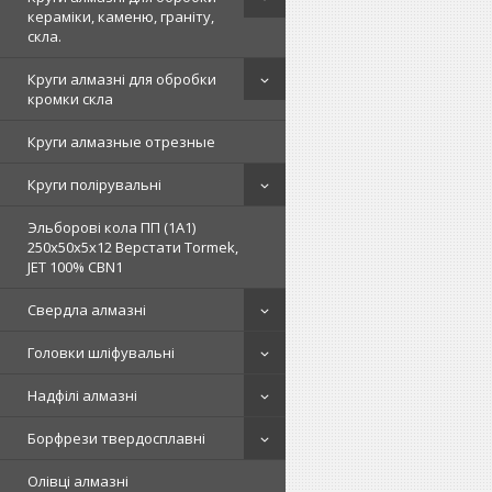
кераміки, каменю, граніту,
скла.
Круги алмазні для обробки
кромки скла
Круги алмазные отрезные
Круги полірувальні
Эльборові кола ПП (1А1)
250х50х5х12 Верстати Tormek,
JET 100% СВN1
Свердла алмазні
Головки шліфувальні
Надфілі алмазні
Борфрези твердосплавні
Олівці алмазні