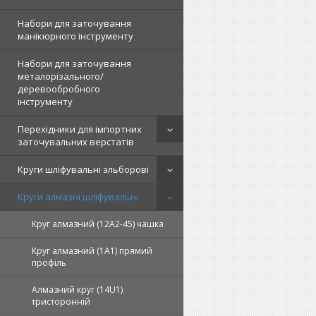
Набори для заточування
манікюрного інструменту
Набори для заточування
металорізального/
деревообробного
інструменту
Перехідники для імпортних
заточувальних верстатів
Круги шліфувальні эльборові
Круги алмазні шліфувальні
Круг алмазний (12А2-45) чашка
Круг алмазний (1А1) прямий
профіль
Алмазний круг (14U1)
тристоронній