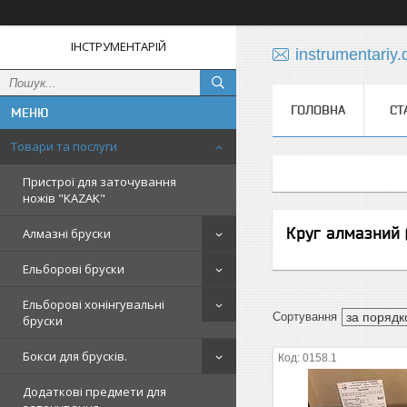
ІНСТРУМЕНТАРІЙ
instrumentariy
ГОЛОВНА
СТ
Товари та послуги
Пристрої для заточування
ножів "KAZAK"
Круг алмазний 
Алмазні бруски
Ельборові бруски
Ельборові хонінгувальні
бруски
Бокси для брусків.
0158.1
Додаткові предмети для