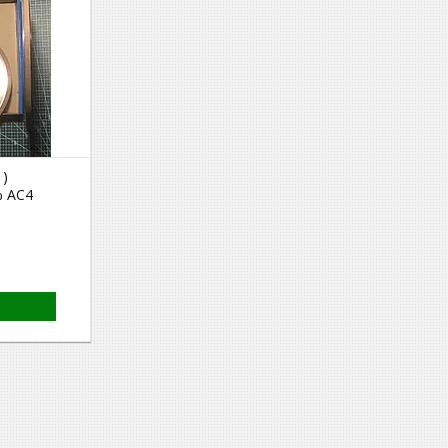
1)
% АС4