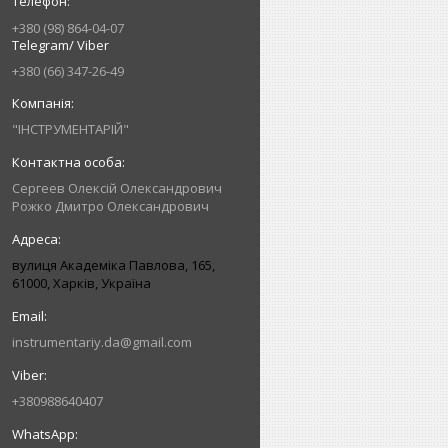
+380 (98) 864-04-07
Telegram/ Viber
+380 (66) 347-26-49
"ІНСТРУМЕНТАРІЙ"
Сергеев Олексій Олександрович
Рожко Дмитро Олександрович
вулиця Академіка Павлова, 165,
61000, Харків, Україна
instrumentariy.da@gmail.com
+380988640407