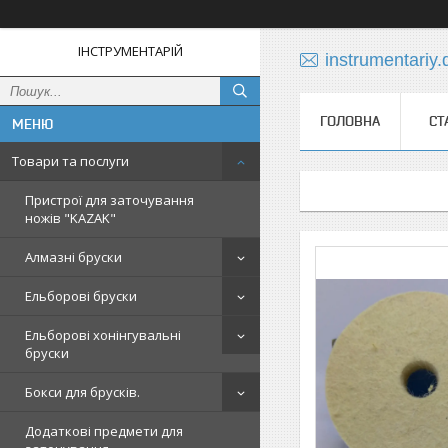
ІНСТРУМЕНТАРІЙ
instrumentariy
ГОЛОВНА
СТ
Товари та послуги
Пристрої для заточування
ножів "KAZAK"
Алмазні бруски
Ельборові бруски
Ельборові хонінгувальні
бруски
Бокси для брусків.
Додаткові предмети для