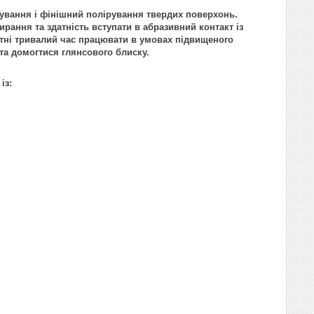
вання і фінішний полірування твердих поверхонь.
рання та здатність вступати в абразивний контакт із
атні тривалий час працювати в умовах підвищеного
 та домогтися глянсового блиску.
із: