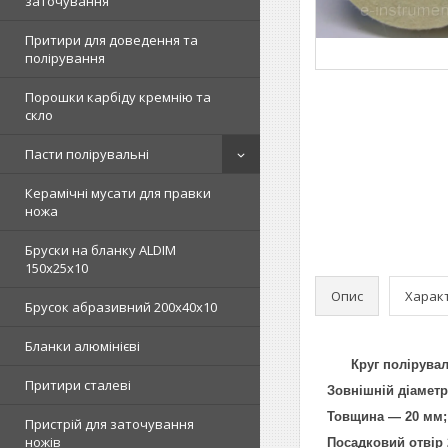
заточування
Притири для доведення та
полірування
Порошки карбіду кремнію та
скло
Пасти полірувальні
Керамічні мусати для правки
ножа
Бруски на бланку ALDIM
150х25х10
Опис
Харак
Брусок абразивний 200х40х10
Бланки алюмінієві
Круг поліруваль
Притири сталеві
Зовнішній діаметр
Товщина — 20 мм;
Пристрій для заточування
ножів
Посадковий отвір 