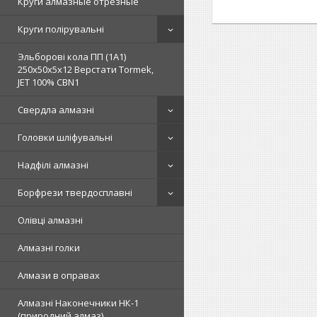
Круги алмазные отрезные
Круги полірувальні
Эльборові кола ПП (1А1)
250х50х5х12 Верстати Tormek,
JET 100% СВN1
Свердла алмазні
Головки шліфувальні
Надфілі алмазні
Борфрези твердосплавні
Олівці алмазні
Алмазні голки
Алмази в оправах
Алмазні Наконечники НК-1
(природний алмаз)