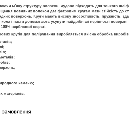
чи м'яку структуру волокон, чудово підходять для тонкого шліфу
щення вовняних волокон дає фетровим кругам мати стійкість до сти
дких поверхонь. Круги мають високу зносостійкість, пружність, зд
 кола і пасти допомагають усунути найдрібніші нерівності поверхні
і 100% верблюжої шерсті.
вих кругів для полірування виробляється якісна обробка виробів 
талів;
лі;
ів;
металів;
обів;
верхонь;
риродного каменю;
х матеріалів.
я замовлення