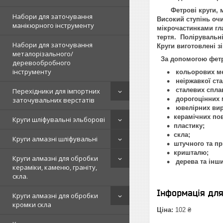
Фетрові круги, маю
Набори для заточування
Високий ступінь очи
манікюрного інструменту
мікрочастинками гла
тертя. Полірувальні
Набори для заточування
Круги виготовлені з
металорізального/
За допомогою фетро
деревообробного
інструменту
кольорових ме
неіржавкої ста
сталевих сплав
Перехідники для імпортних
дорогоцінних 
заточувальних верстатів
ювелірних вир
керамічних по
Круги шліфувальні эльборові
пластику;
скла;
Круги алмазні шліфувальні
штучного та п
кришталю;
Круги алмазні для обробки
дерева та інши
кераміки, каменю, граніту,
скла.
Інформація дл
Круги алмазні для обробки
кромки скла
Ціна:
102 ₴