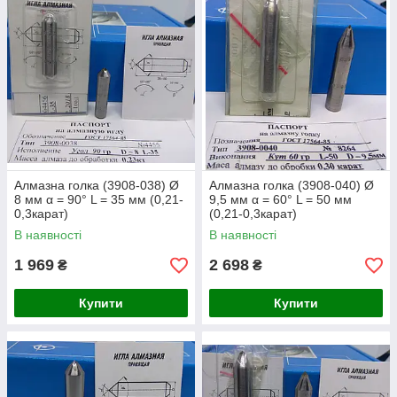
Алмазна голка (3908-038) Ø
Алмазна голка (3908-040) Ø
8 мм α = 90° L = 35 мм (0,21-
9,5 мм α = 60° L = 50 мм
0,3карат)
(0,21-0,3карат)
В наявності
В наявності
1 969
2 698
₴
₴
Купити
Купити