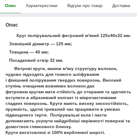
Опис
Характеристики
Відгуки про товар
Доставка
Опис
Круг полірувальний фетровий м'який 125х40х32 мм.
Зовнішній діаметр — 125 мм;
Товщина — 40 мм;
Посадковий отвір 32 мм.
Фетрові круги, маючи м'яку структуру волокон,
чудово підходять для тонкого шліфування
і фінішний полірування твердих поверхонь. Високий
ступінь очищення вовняних волокон дає
фетровим кругам мати стійкість до стирання та здатність
вступати в абразивний контакт із мікрочастинками
гладких поверхонь. Круги мають високу зносостійкість,
пружність, здатні тривалий час працювати в умовах
підвищеного тертя. Полірувальні кола і пасти
допомагають усунути найдрібніші нерівності поверхні та
домогтися глянсового блиску.
Круги виготовлені зі 100% верблюжої шерсті.