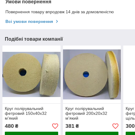
Умови повернення
Повернення товару впродовж 14 днів за домовленістю
Всі умови повернення
Подібні товари компанії
Круг полірувальний
Круг полірувальний
Круг
фетровий 150х40х32
фетровий 200х20х32
фет
м'який
м'який
щіл
480
381
300
₴
₴