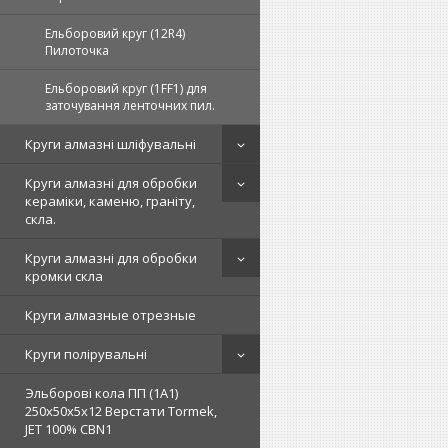
Ельборовий круг (12R4)
Пилоточка
Ельборовий круг (1FF1) для
заточування ленточних пил.
Круги алмазні шліфувальні
Круги алмазні для обробки
кераміки, каменю, граніту,
скла.
Круги алмазні для обробки
кромки скла
Круги алмазные отрезные
Круги полірувальні
Эльборові кола ПП (1А1)
250х50х5х12 Верстати Tormek,
JET 100% СВN1