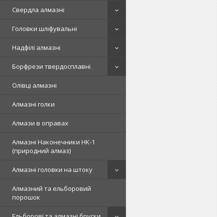
Свердла алмазні
Головки шліфувальні
Надфілі алмазні
Борфрези твердосплавні
Олівці алмазні
Алмазні голки
Алмази в оправах
Алмазні Наконечники НК-1
(природний алмаз)
Алмазні головки на штоку
Алмазний та ельборовий
порошок
Ельборові та алмазні бруски