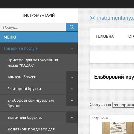
ІНСТРУМЕНТАРІЙ
instrumentariy
ГОЛОВНА
СТ
Товари та послуги
Пристрої для заточування
ножів "KAZAK"
Ельборовий кру
Алмазні бруски
Ельборові бруски
Ельборові хонінгувальні
бруски
Бокси для брусків.
0274.1
Додаткові предмети для