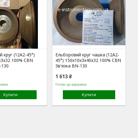
 круг (12А2-45°)
Ельборовий круг чашка (12А2-
х3х32 100% СВN
45°) 150х10х3х40х32 100% CBN
-130
Зв'язка BN-130
1 613 ₴
равки
Готово до відправки
Купити
Купити