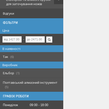
для заточування ножів
Відгуки
ФІЛЬТРИ
Ціна
В наявності
Так
6
Виробник
Ельбор
1
Полтавський алмазний інструмент
5
ГРАФІК РОБОТИ
Понеділок
09:00
18:00