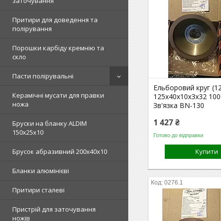
заточування
Притири для доведення та
полірування
Порошки карбіду кремнію та
скло
Пасти полірувальні
Ельборовий круг (1
Керамічні мусати для правки
125х40х10х3х32 10
ножа
Зв'язка BN-130
1 427 ₴
Бруски на бланку ALDIM
150х25х10
Готово до відправки
Брусок абразивний 200х40х10
Купити
Бланки алюмінієві
0276.1
Притири сталеві
Пристрій для заточування
ножів