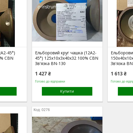
2А2-45°)
Ельборовий круг чашка (12А2-
Ельборовий
0% СВN
45°) 125х10х3х40х32 100% CBN
150х40х10
Зв'язка BN-130
Зв'язка BN
1 427 ₴
1 613 ₴
Готово до відправки
Готово до відп
Купити
0276