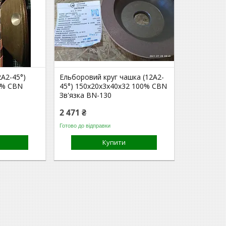
2А2-45°)
Ельборовий круг чашка (12А2-
0% CBN
45°) 150х20х3х40х32 100% CBN
Зв'язка BN-130
2 471 ₴
Готово до відправки
Купити