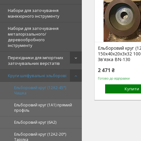
Набори для заточування
манікюрного інструменту
Набори для заточування
металорізального/
деревообробного
інструменту
Ельборовий круг (1
150х40х20х3х32 10
Перехідники для імпортних
Зв'язка BN-130
заточувальних верстатів
2 471 ₴
Круги шліфувальні эльборові
Готово до відправки
Ельборовий круг (12А2-45°)
Купити
Чашка
Ельборовий круг (1А1) прямий
профіль
Ельборовий круг (6А2)
Ельборовий круг (12А2-20°)
Тарілка