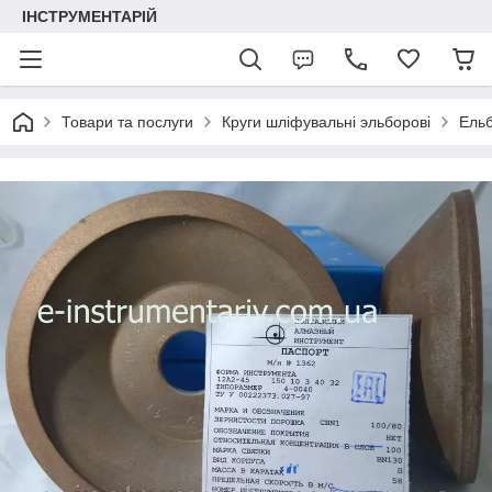
ІНСТРУМЕНТАРІЙ
Товари та послуги
Круги шліфувальні эльборові
Ельб