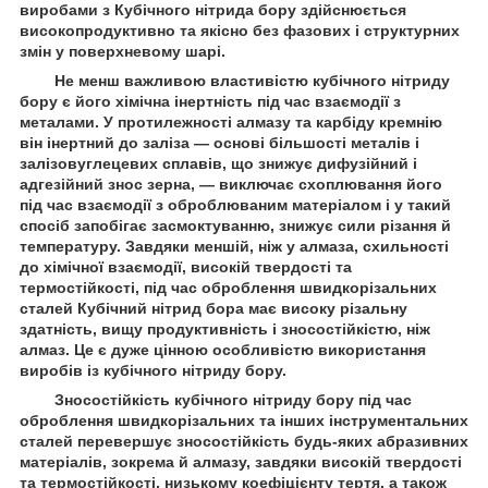
виробами з Кубічного нітрида бору здійснюється
високопродуктивно та якісно без фазових і структурних
змін у поверхневому шарі.
Не менш важливою властивістю кубічного нітриду
бору є його хімічна інертність під час взаємодії з
металами. У протилежності алмазу та карбіду кремнію
він інертний до заліза — основі більшості металів і
залізовуглецевих сплавів, що знижує дифузійний і
адгезійний знос зерна, — виключає схоплювання його
під час взаємодії з оброблюваним матеріалом і у такий
спосіб запобігає засмоктуванню, знижує сили різання й
температуру. Завдяки меншій, ніж у алмаза, схильності
до хімічної взаємодії, високій твердості та
термостійкості, під час оброблення швидкорізальних
сталей Кубічний нітрид бора має високу різальну
здатність, вищу продуктивність і зносостійкістю, ніж
алмаз. Це є дуже цінною особливістю використання
виробів із кубічного нітриду бору.
Зносостійкість кубічного нітриду бору під час
оброблення швидкорізальних та інших інструментальних
сталей перевершує зносостійкість будь-яких абразивних
матеріалів, зокрема й алмазу, завдяки високій твердості
та термостійкості, низькому коефіцієнту тертя, а також