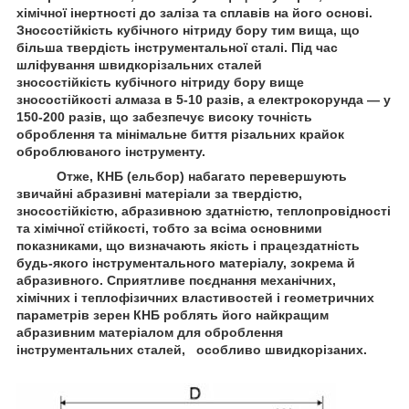
хімічної інертності до заліза та сплавів на його основі.
Зносостійкість кубічного нітриду бору тим вища, що
більша твердість інструментальної сталі. Під час
шліфування швидкорізальних сталей
зносостійкість кубічного нітриду бору вище
зносостійкості алмаза в 5-10 разів, а електрокорунда — у
150-200 разів, що забезпечує високу точність
оброблення та мінімальне биття різальних крайок
оброблюваного інструменту.
Отже, КНБ (ельбор) набагато перевершують
звичайні абразивні матеріали за твердістю,
зносостійкістю, абразивною здатністю, теплопровідності
та хімічної стійкості, тобто за всіма основними
показниками, що визначають якість і працездатність
будь-якого інструментального матеріалу, зокрема й
абразивного. Сприятливе поєднання механічних,
хімічних і теплофізичних властивостей і геометричних
параметрів зерен КНБ роблять його найкращим
абразивним матеріалом для оброблення
інструментальних сталей, особливо швидкорізаних.