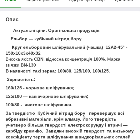
Опис
Актуальні ціни. Оригінальна продукція.
Ельбор — кубічний нітрид бору.
Круг ельборовий шліфувальний (чашка) 12А2-45° -
150х10х3х40х32
Висока якість
СBN
, відносна концентрація
100%
, Марка
зв'язки
ВN-130
В наявності такі зерна:
100/80, 125/100, 160/125
.
Зернистість:
160/125 - чорнове шліфування;
125/100 — напівчорнове шліфування;
100/80 - чистове шліфування.
За твердістю Кубічний нітрид бору перевершує всі
абразивні матеріали, крім алмазу. Його твердість
учетверо більша твердості електрокорунду і втричі —
карбіду кремнію. Завдяки високій твердості та низькому
коефіцієнту тертя шліфування швидкорізальних сталей