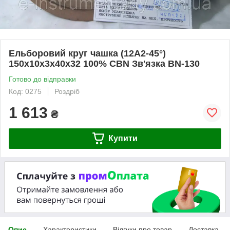
Ельборовий круг чашка (12А2-45°)
150х10х3х40х32 100% CBN Зв'язка BN-130
Готово до відправки
Код: 0275
Роздріб
1 613
₴
Купити
Опис
Характеристики
Відгуки про товар
Доставка