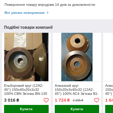
Повернення товару впродовж 14 днів за домовленістю
Всі умови повернення
Подібні товари компанії
Ельборовий круг (12А2-
Алмазний круг
Алма
45°) 150х40х20х3х32
150х20х3х40х32 (12А2-
150х
100% CBN Зв'язка BN-130
45°) 100% АС4 Зв'язка В1-
45°)
02.
01
3 016
1 724
1 6
₴
₴
2 155 ₴
Купити
Купити