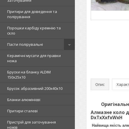
заточування
Притири для доведення та
полірування
Порошки карбіду кремнію та
скло
Пасти полірувальні
Керамічні мусати для правки
ножа
Бруски на бланку ALDIM
150х25х10
Опис
Харак
Брусок абразивний 200х40х10
Бланки алюмінієві
Оригінальна п
Притири сталеві
Алмазне коло 
DхTхХxfхWхН
Пристрій для заточування
Найвища якість алма
ножів