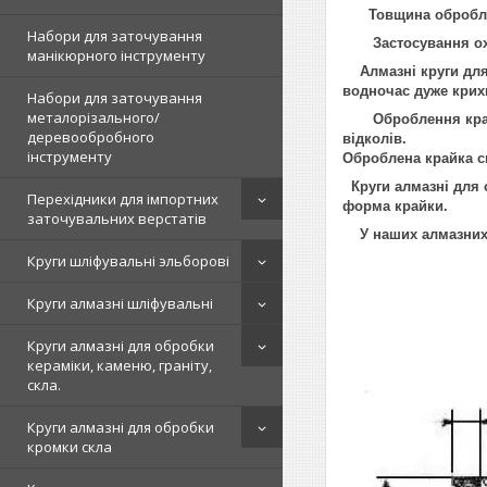
Товщина оброблю
Набори для заточування
Застосування охо
манікюрного інструменту
Алмазні круги для 
водночас дуже крих
Набори для заточування
металорізального/
Оброблення крайки 
деревообробного
відколів.
інструменту
Оброблена крайка ск
Круги алмазні для 
Перехідники для імпортних
форма крайки.
заточувальних верстатів
У наших алмазних к
Круги шліфувальні эльборові
Круги алмазні шліфувальні
Круги алмазні для обробки
кераміки, каменю, граніту,
скла.
Круги алмазні для обробки
кромки скла