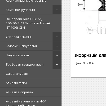
Круги алмазные отрезные
Круги полірувальні
Эльборові кола ПП (1А1)
250х50х5х12 Верстати Tormek,
JET 100% СВN1
Свердла алмазні
Головки шліфувальні
Інформація дл
Надфілі алмазні
Ціна:
9 500 ₴
Борфрези твердосплавні
Олівці алмазні
Алмазні голки
Алмази в оправах
Алмазні Наконечники НК-1
(природний алмаз)