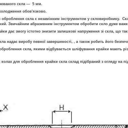
ваного скла — 5 мм.
лодження обов'язково.
оброблення скла є незамінним інструментом у скловиробнику. Скл
кий. Звичайним абразивним інструментом обробити скло дуже важко
дає змогу істотно знизити залишкові напруження зі скла, що так 
ла надає виробу певної завершеності, , а також робить його безпеч
оброблення скла, якими відбувається шліфування крайки мають рі
олах для оброблення крайки скла склад підібраний з огляду на пі