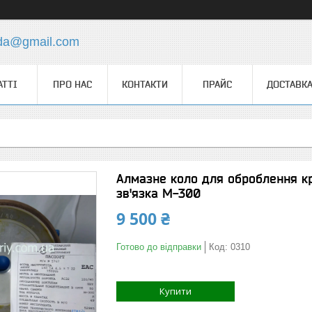
.da@gmail.com
АТТІ
ПРО НАС
КОНТАКТИ
ПРАЙС
ДОСТАВКА
Алмазне коло для оброблення кр
зв'язка М-300
9 500 ₴
Готово до відправки
Код:
0310
Купити