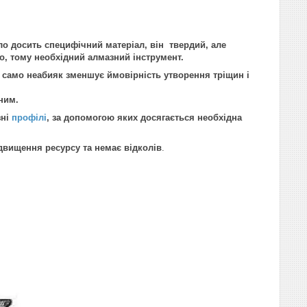
о досить специфічний матеріал, він твердий, але
, тому необхідний алмазний інструмент.
само неабияк зменшує ймовірність утворення тріщин і
ним.
зні
профілі
, за допомогою яких досягається необхідна
двищення ресурсу та немає відколів
.