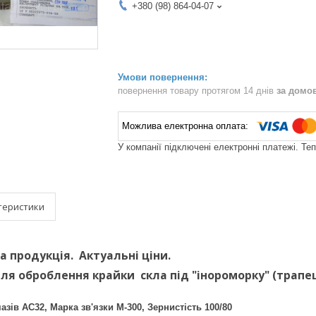
+380 (98) 864-04-07
повернення товару протягом 14 днів
за домо
У компанії підключені електронні платежі. Те
теристики
родукція. Актуальні ціни.
для оброблення крайки скла під "інороморку" (
зів АС32, Марка зв'язки М-300, Зернистість 100/80