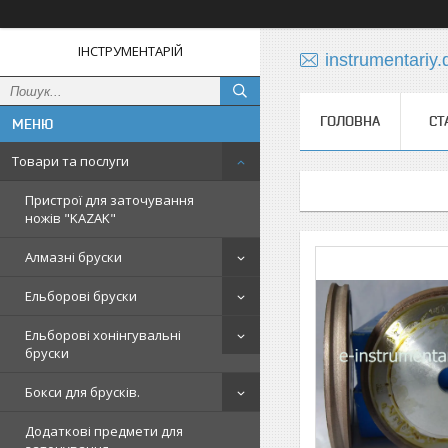
ІНСТРУМЕНТАРІЙ
instrumentariy
ГОЛОВНА
СТ
Товари та послуги
Пристрої для заточування
ножів "KAZAK"
Алмазні бруски
Ельборові бруски
Ельборові хонінгувальні
бруски
Бокси для брусків.
Додаткові предмети для