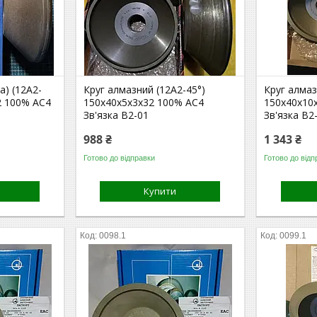
а) (12А2-
Круг алмазний (12А2-45°)
Круг алмаз
2 100% АС4
150х40х5х3х32 100% АС4
150х40х10
Зв'язка В2-01
Зв'язка В2
988 ₴
1 343 ₴
Готово до відправки
Готово до відп
Купити
0098.1
0099.1