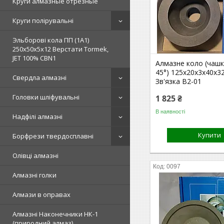
Круги алмазные отрезные
Круги полірувальні
Эльборові кола ПП (1А1)
250х50х5х12 Верстати Tormek,
JET 100% СВN1
Алмазне коло (чашк
45°) 125х20х3х40х3
Свердла алмазні
Зв'язка В2-01
Головки шліфувальні
1 825 ₴
В наявності
Надфілі алмазні
Купити
Борфрези твердосплавні
Олівці алмазні
0097
Алмазні голки
Алмази в оправах
Алмазні Наконечники НК-1
(природний алмаз)