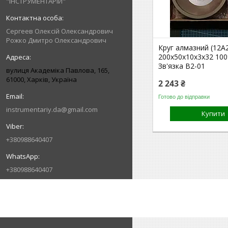
"ІНСТРУМЕНТАРІЙ"
Сергеев Олексій Олександрович
Рожко Дмитро Олександрович
Круг алмазний (12А2
200х50х10х3х32 10
Зв'язка В2-01
вулиця Академіка Павлова, 165,
61000, Харків, Україна
2 243 ₴
Готово до відправки
instrumentariy.da@gmail.com
Купити
+380988640407
+380988640407