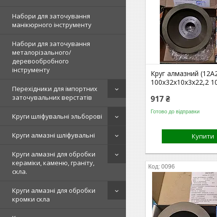
Набори для заточування
манікюрного інструменту
Набори для заточування
металорізального/
деревообробного
інструменту
Круг алмазний (12А2
100х32х10х3х22,2 
Перехідники для імпортних
заточувальних верстатів
917 ₴
Готово до відправки
Круги шліфувальні эльборові
Круги алмазні шліфувальні
Купити
Круги алмазні для обробки
кераміки, каменю, граніту,
0096
скла.
Круги алмазні для обробки
кромки скла