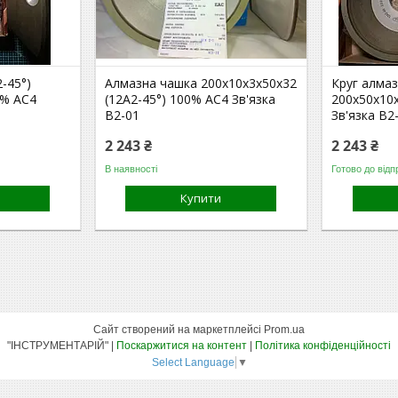
-45°)
Алмазна чашка 200х10х3х50х32
Круг алмаз
0% АС4
(12А2-45°) 100% АС4 Зв'язка
200х50х10
В2-01
Зв'язка В2
2 243 ₴
2 243 ₴
В наявності
Готово до відп
Купити
Сайт створений на маркетплейсі
Prom.ua
"ІНСТРУМЕНТАРІЙ" |
Поскаржитися на контент
|
Політика конфіденційності
Select Language
▼