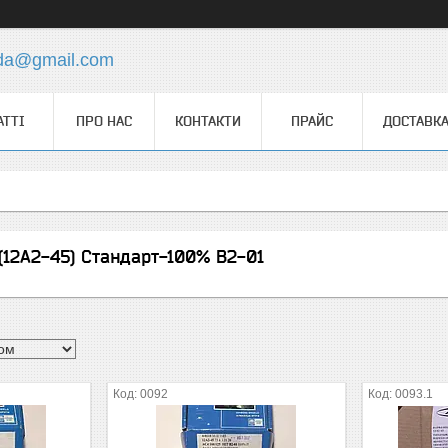
.da@gmail.com
АТТІ
ПРО НАС
КОНТАКТИ
ПРАЙС
ДОСТАВКА
(12А2-45) Стандарт-100% В2-01
0092
0093.1