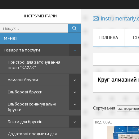
ІНСТРУМЕНТАРІЙ
instrumentariy
ГОЛОВНА
СТ
Товари та послуги
Пристрої для заточування
ножів "KAZAK"
Круг алмазний 
Алмазні бруски
Ельборові бруски
Ельборові хонінгувальні
бруски
Бокси для брусків.
0091
Додаткові предмети для