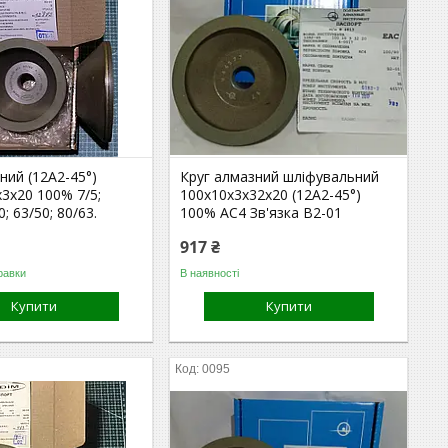
ний (12А2-45°)
Круг алмазний шліфувальний
3х20 100% 7/5;
100х10х3х32х20 (12А2-45°)
0; 63/50; 80/63.
100% АС4 Зв'язка В2-01
917 ₴
равки
В наявності
Купити
Купити
0095