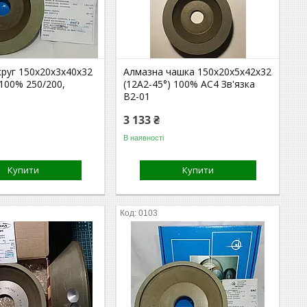
круг 150х20х3х40х32
Алмазна чашка 150х20х5х42х32
 100% 250/200,
(12А2-45°) 100% АС4 Зв'язка
В2-01
3 133 ₴
В наявності
Купити
Купити
0103