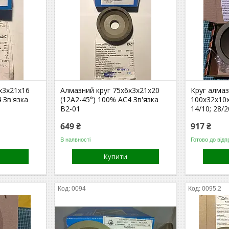
х3х21х16
Алмазний круг 75х6х3х21х20
Круг алмаз
 Зв'язка
(12А2-45°) 100% АС4 Зв'язка
100х32х10х
В2-01
14/10; 28/2
649 ₴
917 ₴
В наявності
Готово до відп
Купити
0094
0095.2