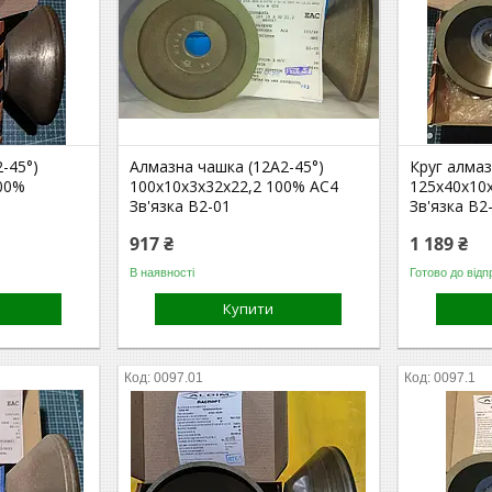
-45°)
Алмазна чашка (12А2-45°)
Круг алмаз
100%
100х10х3х32х22,2 100% АС4
125х40х10
Зв'язка В2-01
Зв'язка В2
917 ₴
1 189 ₴
В наявності
Готово до відп
Купити
0097.01
0097.1