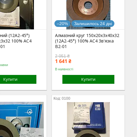
–20%
Залишилось 24 дні
ний (12А2-45°)
Алмазний круг 150х20х3х40х32
х3х32 100% АС4
(12А2-45°) 100% АС4 Зв'язка
-01
В2-01
2 051 ₴
1 641 ₴
равки
В наявності
Купити
Купити
0100