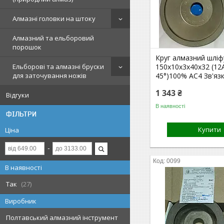
Алмазні головки на штоку
Алмазний та ельборовий
порошок
Круг алмазний шлі
Ельборові та алмазні бруски
150х10х3х40х32 (12
для заточування ножів
45°)100% АС4 Зв'яз
1 343 ₴
Відгуки
В наявності
ФІЛЬТРИ
Купити
Ціна
0099
В наявності
Так
27
Виробник
Полтавський алмазний інструмент