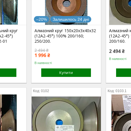
–20%
Залишилось 24 дні
ьний круг
Алмазний круг 150х20х3х40х32
Алмазний 
А2-45°)
(12А2-45°) 100% 200/160;
(12А2-45°)
2-01
250/200.
200/160.
2 494 ₴
2 494 ₴
1 996 ₴
В наявності
В наявності
Купити
0102
0103.1