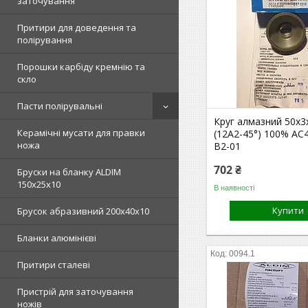
заточування
Притири для доведення та
полірування
Порошки карбіду кремнію та
скло
Пасти полірувальні
Круг алмазний 50х3
Керамічні мусати для правки
(12А2-45°) 100% АС4
ножа
В2-01
702 ₴
Бруски на бланку ALDIM
150х25х10
В наявності
Купити
Брусок абразивний 200х40х10
Бланки алюмінієві
0094.1
Притири сталеві
Пристрій для заточування
ножів