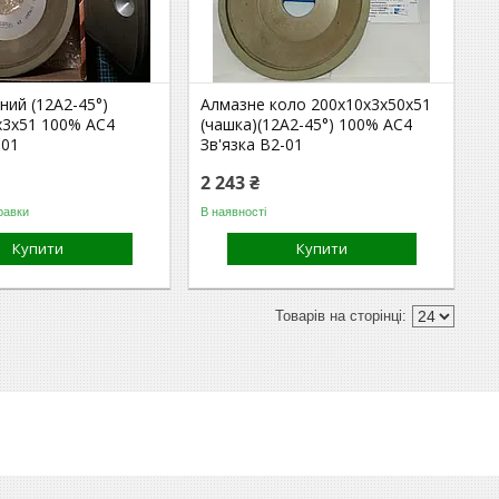
ний (12А2-45°)
Алмазне коло 200х10х3х50х51
х3х51 100% АС4
(чашка)(12А2-45°) 100% АС4
-01
Зв'язка В2-01
2 243 ₴
равки
В наявності
Купити
Купити