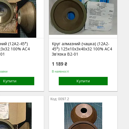
ний (12А2-45°)
Круг алмазний (чашка) (12А2-
х3х32 100% АС4
45°) 125х10х3х40х32 100% АС4
-01
Зв'язка В2-01
1 189 ₴
равки
В наявності
Купити
Купити
0097.2