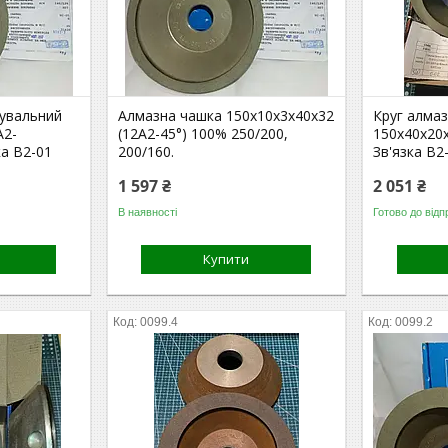
фувальний
Алмазна чашка 150х10х3х40х32
Круг алмаз
А2-
(12А2-45°) 100% 250/200,
150х40х20
ка В2-01
200/160.
Зв'язка В2
1 597 ₴
2 051 ₴
В наявності
Готово до відп
Купити
0099.4
0099.2