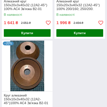
Алмазний круг
Алмазний круг
150х20х3х40х32 (12А2-45°)
150х20х3х40х32 (12А2-45°)
100% АС4 Зв'язка В2-01
100% 200/160; 250/200.
В наявності
В наявності
1 641
1 996
₴
₴
2 051 ₴
2 494 ₴
Купити
Купити
–20%
Круг алмазний
150х10х3х40х32 (12А2-
45°)100% АС4 Зв'язка В2-01