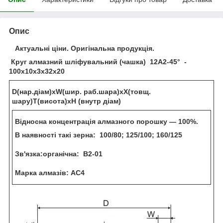
Опис
Актуальні ціни. Оригінальна продукція.
Круг алмазний шліфувальний (чашка) 12А2-45° -
100х10х3х32х20
D(нар.діам)хW(шир. раб.шара)хХ(товщ.
шару)Т(висота)хН (внутр діам)
Відносна концентрація алмазного порошку — 100%.
В наявності такі зерна:
100/80; 125/100; 160/125
Зв'язка:органічна: В2-01
Марка алмазів: АС4