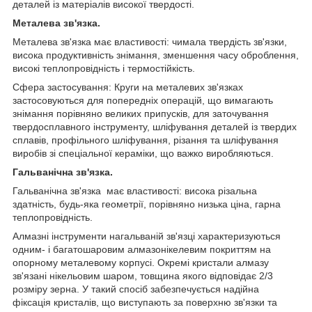
деталей із матеріалів високої твердості.
Металева зв'язка.
Металева зв'язка має властивості: чимала твердість зв'язки,
висока продуктивність знімання, зменшення часу оброблення,
високі теплопровідність і термостійкість.
Сфера застосування: Круги на металевих зв'язках
застосовуються для попередніх операцій, що вимагають
знімання порівняно великих припусків, для заточування
твердосплавного інструменту, шліфування деталей із твердих
сплавів, профільного шліфування, різання та шліфування
виробів зі спеціальної кераміки, що важко виробляються.
Гальванічна зв'язка.
Гальванічна зв'язка має властивості: висока різальна
здатність, будь-яка геометрії, порівняно низька ціна, гарна
теплопровідність.
Алмазні інструменти нагальваній зв'язці характеризуються
одним- і багатошаровим алмазонікелевим покриттям на
опорному металевому корпусі. Окремі кристали алмазу
зв'язані нікельовим шаром, товщина якого відповідає 2/3
розміру зерна. У такий спосіб забезпечується надійна
фіксація кристалів, що виступають за поверхню зв'язки та