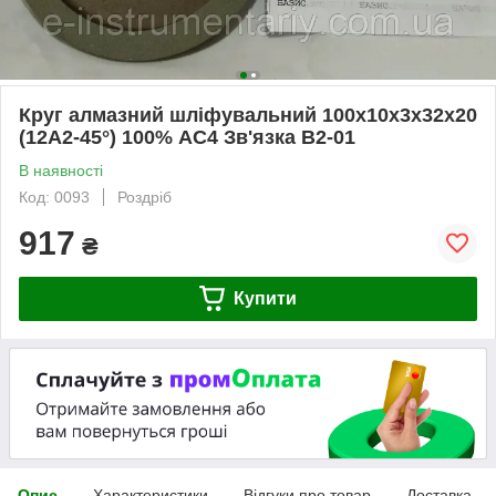
Круг алмазний шліфувальний 100х10х3х32х20
(12А2-45°) 100% АС4 Зв'язка В2-01
В наявності
Код: 0093
Роздріб
917
₴
Купити
Опис
Характеристики
Відгуки про товар
Доставка