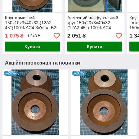
Круг алмазний
Алмазний шліфувальний
Круг
150х10х3х40х32 (12А2-
круг 150х20х3х40х32
шлі
45°)100% АС4 Зв'язка В2-
(12А2-45°) 100% АС4
150х
01
Зв'язка В2-01
45°)
1 075
2 051
1 3
₴
₴
1 343 ₴
01
Купити
Купити
Акційні пропозиції та новинки
–20%
–20%