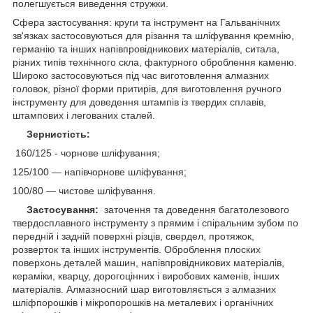
полегшується виведення стружки.
Сфера застосування: круги та інструмент на Гальванічних
зв'язках застосовуються для різання та шліфування кремнію,
германію та інших напівпровідникових матеріалів, ситала,
різних типів технічного скла, фактурного оброблення каменю.
Широко застосовуються під час виготовлення алмазних
головок, різної форми притирів, для виготовлення ручного
інструменту для доведення штампів із твердих сплавів,
штампових і легованих сталей.
Зернистість:
160/125 - чорнове шліфування;
125/100 — напівчорнове шліфування;
100/80 — чистове шліфування.
Застосування:
заточення та доведення багатолезового
твердосплавного інструменту з прямим і спіральним зубом по
передній і задній поверхні різців, свердел, протяжок,
розверток та інших інструментів. Оброблення плоских
поверхонь деталей машин, напівпровідникових матеріалів,
кераміки, кварцу, дорогоцінних і виробових каменів, інших
матеріалів. Алмазносний шар виготовляється з алмазних
шліфпорошків і мікропорошків на металевих і органічних