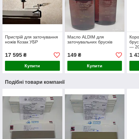
Пристрій для заточування
Масло ALDIM для
Коро
ножів Козак УБР
заточувальних брусків
брус
— 2
17 595
149
1 4
₴
₴
Купити
Купити
Подібні товари компанії