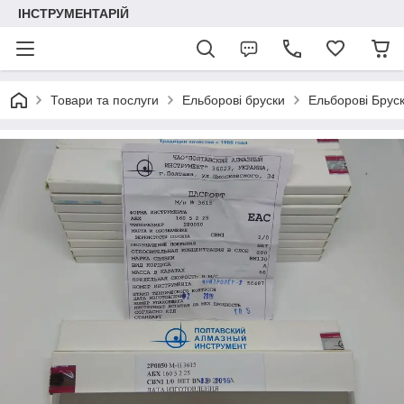
ІНСТРУМЕНТАРІЙ
Товари та послуги
Ельборові бруски
Ельборові Брус