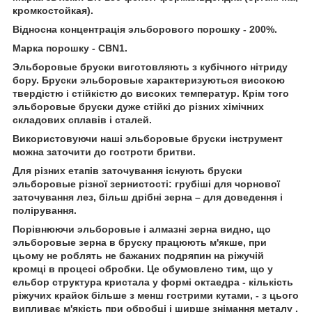
кромкостойкая).
Відносна концентрація эльборового порошку - 200%.
Марка порошку - СBN1.
Эльборовые бруски виготовляють з кубічного нітриду
бору. Бруски эльборовые характеризуються високою
твердістю і стійкістю до високих температур. Крім того
эльборовые бруски дуже стійкі до різних хімічних
складових сплавів і сталей.
Використовуючи наші эльборовые бруски інструмент
можна заточити до гостроти бритви.
Для різних етапів заточування існують бруски
эльборовые різної зернистості: грубіші для чорнової
заточування лез, більш дрібні зерна – для доведення і
полірування.
Порівнюючи эльборовые і алмазні зерна видно, що
эльборовые зерна в бруску працюють м'якше, при
цьому не роблять не бажаних подряпин на ріжучій
кромці в процесі обробки. Це обумовлено тим, що у
ельбор структура кристала у формі октаедра - кількість
ріжучих крайок більше з менш гострими кутами, - з цього
випливає м'якість при обробці і ширше знімання металу .