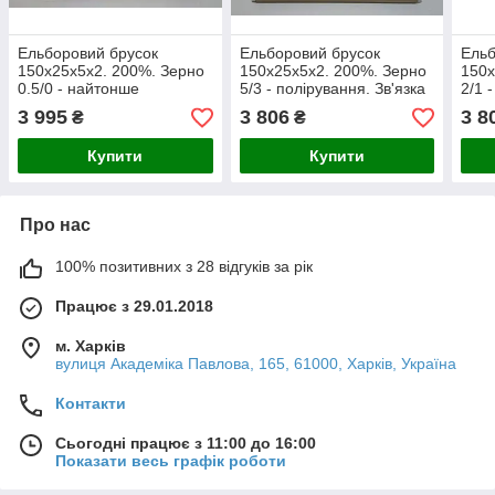
Ельборовий брусок
Ельборовий брусок
Ельб
150х25х5х2. 200%. Зерно
150х25х5х2. 200%. Зерно
150х
0.5/0 - найтонше
5/3 - полірування. Зв'язка
2/1 
полірування. Зв'язка
фенол-формальдегідна
Зв'я
3 995
3 806
3 8
₴
₴
фенол-формальдегідна
фор
Купити
Купити
Про нас
100% позитивних з 28 відгуків за рік
Працює з 29.01.2018
м. Харків
вулиця Академіка Павлова, 165, 61000, Харків, Україна
Контакти
Сьогодні працює з 11:00 до 16:00
Показати весь графік роботи