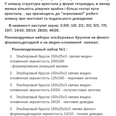
У алмазу структура кристала у формі тетраедра, в якому
менша кількість ріжучих крайок і більш гострі кути
кристала, - що призводить до "агресивної" роботі
алмазу при чистової та подальшого доведення.
В наявності наступні зерна: 0,5/0; 1/0; 2/1; 3/2; 5/3; 7/5;
10/7; 14/10; 20/14; 28/20; 40/28.
Рекомендуемые наборы эльборовых брусков на фенол-
формальдегидной и на медно-оловянной связках:
Рекомендованный набор №1 :
Эльборовый брусок 150х25х3 связка медно-
оловянная зернистость 200/160
- формирование режущей кромки
Эльборовый брусок 150х25х3 связка медно-
оловянная зернистость 125/100 - черновая заточка
Эльборовый брусок 150х25х3 связка медно-
оловянная зернистость 63/50 - получистовая заточка
Эльборовый брусок 150х25х3 связка медно-
оловянная зернистость 28/20 - чистовая доводка
Эльборовый брусок 150х25х5х2 связка фенол-
формальдегидная зернистость 14/10 - тонкая доводка