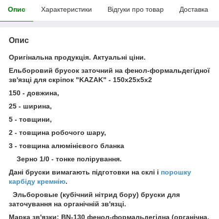
Опис
Характеристики
Відгуки про товар
Доставка
Опис
Оригінальна продукція. Актуальні ціни.
Ельборовий брусок заточний на фенол-формальдегідної
зв'язці для скріпок "KAZAK" - 150х25х5х2
150 - довжина,
25 - ширина,
5 - товщини,
2 - товщина робочого шару,
3 - товщина алюмінієвого бланка
Зерно 1/0 - тонке полірування.
Дані бруски вимагають підготовки на склі і
порошку
карбіду кремнію
.
Эльборовые (кубічний нітрид бору) бруски для
заточування на органічній зв'язці.
Марка зв'язки: ВN-130 фенол-формальдегідна (органічна,