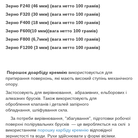
Зерно F240 (46 мкм) (вага нетто 100 грамів)
Зерно F320 (30 мкм) (вага нетто 100 грамів)
Зерно F400 (18 мкм) (вага нетто 100 грамів)
Зерно F600(10 мкм)(вага нетто 100 грамів)
Зерно F800 (6,7мкм) (вага нетто 100 грамів)
Зерно F1200 (3 мкм) (вага нетто 100 грамів)
Порошок до
арбіду кремнію
використовується для
притирання поверхонь, які мають високий ступінь механічного
опору.
Застосовують для вирівнювання, абразивних, ельборових і
алмазних брусків. Також використовують для
оброблення клапанів і деталей запірного
обладнання, шліфування скла.
За потреби вирівнювання, "збагування", підготовки робочої
поверхні полірувальних брусків — це виробляється на склі з
використанням
порошку карбіду кремнію
відповідної
зернистості та води. Рухи здійснювати у формі вісімки.