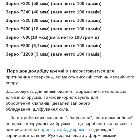
Зерно F220 (58 мкм) (вага нетто 100 грамів)
Зерно F240 (46 мкм) (вага нетто 100 грамів)
Зерно F320 (30 мкм) (вага нетто 100 грамів)
Зерно F400 (18 мкм) (вага нетто 100 грамів)
Зерно F600(10 мкм)(вага нетто 100 грамів)
Зерно F800 (6,7мкм) (вага нетто 100 грамів)
Зерно F1200 (3 мкм) (вага нетто 100 грамів)
Порошок до
арбіду кремнію
використовується для
притирання поверхонь, які мають високий ступінь механічного
опору.
Застосовують для вирівнювання, абразивних, ельборових і
алмазних брусків. Також використовують для
оброблення клапанів і деталей запірного
обладнання, шліфування скла.
За потреби вирівнювання, "збагування", підготовки робочої
поверхні полірувальних брусків — це виробляється на склі з
використанням
порошку карбіду кремнію
відповідної
зернистості та води. Рухи здійснювати у формі вісімки.