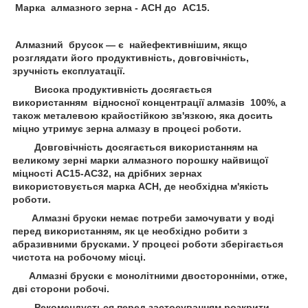
Марка алмазного зерна - ACH до АС15.
Алмазний брусок — є найефективнішим, якщо
розглядати його продуктивність, довговічність,
зручність експлуатації.
Висока продуктивність досягається
використанням відносної концентрації алмазів 100%, а
також металевою крайостійкою зв'язкою, яка досить
міцно утримує зерна алмазу в процесі роботи.
Довговічність досягається використанням на
великому зерні марки алмазного порошку найвищої
міцності АС15-АС32, на дрібних зернах
використовується марка ACH, де необхідна м'якість
роботи.
Алмазні бруски немає потреби замочувати у воді
перед використанням, як це необхідно робити з
абразивними брусками. У процесі роботи зберігається
чистота на робочому місці.
Алмазні бруски є монолітними двосторонніми, отже,
дві сторони робочі.
Рекомендується перед застосуванням розкрити