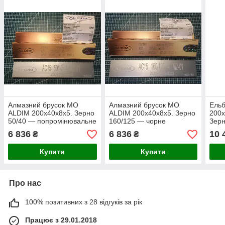
Алмазний брусок МО
Алмазний брусок МО
Ель
ALDIM 200х40х8х5. Зерно
ALDIM 200х40х8х5. Зерно
200х
50/40 — попромінювальне
160/125 — чорне
Зерн
заточування
заточування
напі
6 836
6 836
10 
₴
₴
Купити
Купити
Про нас
100% позитивних з 28 відгуків за рік
Працює з 29.01.2018