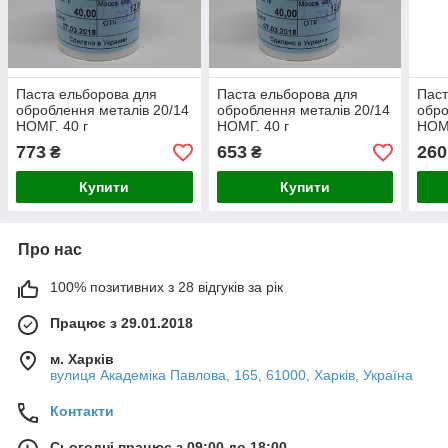
Паста ельборова для
Паста ельборова для
Паст
оброблення металів 20/14
оброблення металів 20/14
обро
НОМГ. 40 г
НОМГ. 40 г
НОМГ
773
653
260
₴
₴
Купити
Купити
Про нас
100% позитивних з 28 відгуків за рік
Працює з 29.01.2018
м. Харків
вулиця Академіка Павлова, 165, 61000, Харків, Україна
Контакти
Сьогодні працює з 09:00 до 18:00