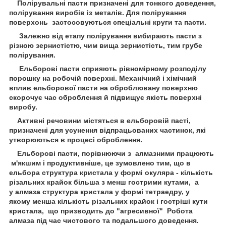
Полірувальні пасти призначені для тонкого доведення,
полірування виробів із металів. Для полірування
поверхонь застосовуються спеціальні круги та пасти.
Залежно від етапу полірування вибирають пасти з
різною зернистістю, чим вища зернистість, тим грубе
полірування.
Ельборові пасти сприяють рівномірному розподілу
порошку на робочій поверхні. Механічний і хімічний
вплив ельборової пасти на оброблювану поверхню
скорочує час оброблення й підвищує якість поверхні
виробу.
Активні речовини містяться в ельборовій пасті,
призначені для усунення відпрацьованих частинок, які
утворюються в процесі оброблення.
Ельборові пасти, порівнюючи з алмазними працюють
м'якшим і продуктивніше, це зумовлено тим, що в
ельбора структура кристала у формі окуляра - кількість
різальних крайок більша з менш гострими кутами, а
у алмаза структура кристала у формі тетраедру, у
якому менша кількість різальних крайок і гостріші кути
кристала, що призводить до "агресивної" Робота
алмаза під час чистового та подальшого доведення.