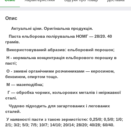
Опис
Актуальні ціни. Оригінальна продукція.
Паста ельборова полірувальна НОМГ — 28/20. 40
грамів.
Використовуваний абразив: ельборовий порошок;
Н - нормальна концентрація ельборового порошку в
пасті;
О - змивні органічними розчинниками — керосином,
бензином, спиртом тощо.
М — мазеподібна;
Г — обробка чорних, кольорових металів і неіржавкої
сталі.
Чудово підходить для загартованих і легованих
сталей.
У наявності пасти з такою зернистістю: 0,25/0; 0,5/0; 1/0;
2/1; 3/2; 5/3; 7/5; 10/7; 14/10; 20/14; 28/20; 40/28; 60/40.