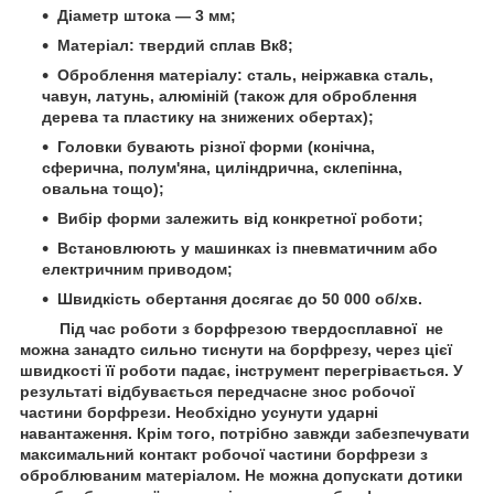
Діаметр штока — 3 мм;
Матеріал: твердий сплав Вк8;
Оброблення матеріалу: сталь, неіржавка сталь,
чавун, латунь, алюміній (також для оброблення
дерева та пластику на знижених обертах);
Головки бувають різної форми (конічна,
сферична, полум'яна, циліндрична, склепінна,
овальна тощо);
Вибір форми залежить від конкретної роботи;
Встановлюють у машинках із пневматичним або
електричним приводом;
Швидкість обертання досягає до 50 000 об/хв.
Під час роботи з борфрезою твердосплавної не
можна занадто сильно тиснути на борфрезу, через цієї
швидкості її роботи падає, інструмент перегрівається. У
результаті відбувається передчасне знос робочої
частини борфрези. Необхідно усунути ударні
навантаження. Крім того, потрібно завжди забезпечувати
максимальний контакт робочої частини борфрези з
оброблюваним матеріалом. Не можна допускати дотики