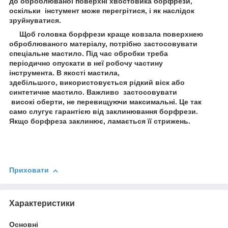
до оброблюваної поверхні хвостовика борфрези,
оскільки інстумент може перегрітися, і як наслідок
зруйнуватися.
Щоб головка борфрези краще ковзала поверхнею
оброблюваного матеріалу, потрібно застосовувати
спеціальне мастило. Під час обробки треба
періодично опускати в неї робочу частину
інструмента. В якості мастила,
здебільшого, використовується рідкий віск або
синтетичне мастило. Важливо застосовувати
високі оберти, не перевищуючи максимальні. Це так
само слугує гарантією від заклинювання борфрези.
Якщо борфреза заклинює, ламається її стрижень.
Приховати
Характеристики
Основні