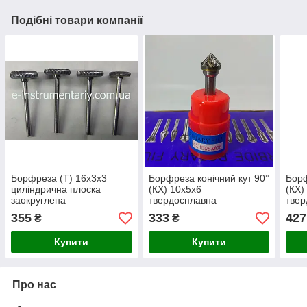
Подібні товари компанії
Борфреза (Т) 16х3х3
Борфреза конічний кут 90°
Борф
циліндрична плоска
(КX) 10х5х6
(КX)
заокруглена
твердосплавна
твер
твердосплавна
355
333
427
₴
₴
Купити
Купити
Про нас