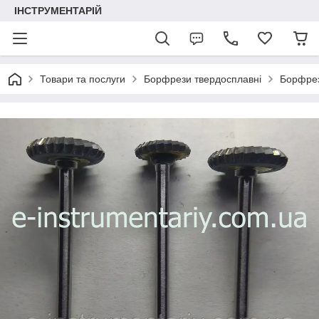
ІНСТРУМЕНТАРІЙ
Товари та послуги
Борфрези твердосплавні
Борфрези