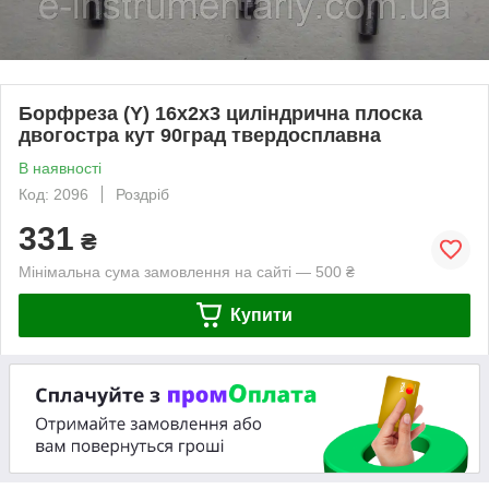
Борфреза (Y) 16х2х3 циліндрична плоска
двогостра кут 90град твердосплавна
В наявності
Код: 2096
Роздріб
331
₴
Мінімальна сума замовлення на сайті — 500 ₴
Купити