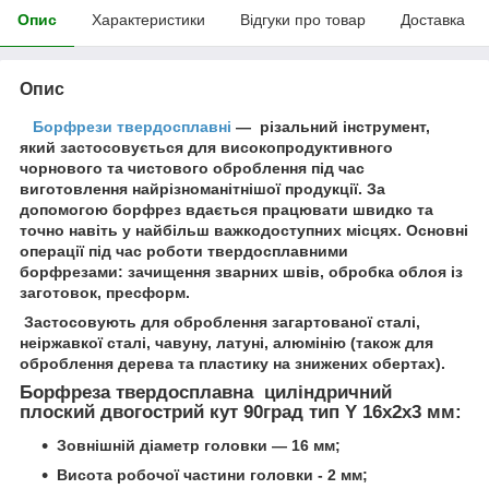
Опис
Характеристики
Відгуки про товар
Доставка
Опис
Борфрези твердосплавні
— різальний інструмент,
який застосовується для високопродуктивного
чорнового та чистового оброблення під час
виготовлення найрізноманітнішої продукції. За
допомогою борфрез вдається працювати швидко та
точно навіть у найбільш важкодоступних місцях. Основні
операції під час роботи твердосплавними
борфрезами: зачищення зварних швів, обробка облоя із
заготовок, пресформ.
Застосовують для оброблення загартованої сталі,
неіржавкої сталі, чавуну, латуні, алюмінію (також для
оброблення дерева та пластику на знижених обертах).
Борфреза твердосплавна циліндричний
плоский двогострий кут 90град тип Y 16х2х3 мм:
Зовнішній діаметр головки — 16 мм;
Висота робочої частини головки - 2 мм;