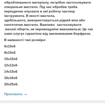
оброблюваного матеріалу, потрібно застосовувати
спеціальне мастило. Під час обробки треба
періодично опускати в неї робочу частину
інструмента. В якості мастила,
здебільшого, використовується рідкий віск або
синтетичне мастило. Важливо застосовувати
високі оберти, не перевищуючи максимальні. Це так
само слугує гарантією від заклинювання борфрези.
В наявності такі розміри:
6х10х6
8х10х6
10х10х6
12х13х6
14х15х6
16х16х6
20х25х6.
Приховати