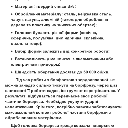
Матеріал: твердий сплав Вк8;
Оброблення матеріалу: сталь, неіржавка сталь,
чавун, латунь, алюміній (також для оброблення
дерева та пластику на знижених обертах);
Головки бувають різної форми (конічна,
сферична, полум'яна, циліндрична, склепінна,
овальна тощо);
Вибір форми залежить від конкретної роботи;
Встановлюють у машинках із пневматичним або
електричним приводом;
Швидкість обертання досягає до 50 000 об/хв.
Під час роботи з борфрезою твердосплавної не
можна занадто сильно тиснути на борфрезу, через цієї
швидкості її роботи падає, інструмент перегрівається. У
результаті відбувається передчасне знос робочої
частини борфрези. Необхідно усунути ударні
навантаження. Крім того, потрібно завжди забезпечувати
максимальний контакт робочої частини борфрези з
оброблюваним матеріалом.
Щоб головка борфрези краще ковзала поверхнею