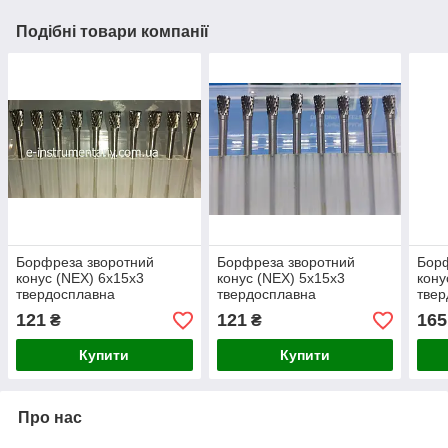
Подібні товари компанії
Борфреза зворотний
Борфреза зворотний
Борф
конус (NEX) 6х15х3
конус (NEX) 5х15х3
кону
твердосплавна
твердосплавна
твер
121
121
165
₴
₴
Купити
Купити
Про нас