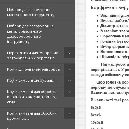
Борфреза тверд
Набори для заточування
манікюрного інструменту
Зовнішній діам
Висота робочої
Набори для заточування
Діаметр штока
металорізального/
Матеріал: твер
деревообробного
Оброблення мат
інструменту
Головки бувают
Вибір форми за
Встановлюють 
Перехідники для імпортних
Швидкість обер
заточувальних верстатів
Під час роботи з б
Круги шліфувальні эльборові
перегрівається. У р
завжди забезпечува
Круги алмазні шліфувальні
Щоб головка борфре
періодично опускати
Круги алмазні для обробки
Важливо застосовув
кераміки, каменю, граніту,
В наявності такі роз
скла.
6х3х6
Круги алмазні для обробки
8х4х6
кромки скла
10х5х6