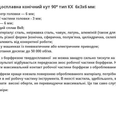
осплавна конічний кут 90° тип КX 6х3х6 мм:
етр головки — 6 мм;
 частини головки - 3 мм;
 — 6 мм;
дий сплав Вк8;
еріалу: сталь, неіржавка сталь, чавун, латунь, алюміній (також дл
ь різної форми (конічна, сферична, полум'яна, циліндрична, склепі
лежить від конкретної роботи;
у машинках із пневматичним або електричним приводом;
тання досягає до 50 000 об/хв.
орфрезою твердосплавної не можна занадто сильно тиснути на борф
езультаті відбувається передчасне знос робочої частини борфрези. 
ти максимальний контакт робочої частини борфрези з оброблюван
зи краще ковзала поверхнею оброблюваного матеріалу, потрібно з
 в неї робочу частину інструмента. В якості мастила, здебільшого,
ати високі оберти, не перевищуючи максимальні. Це так само слуг
міри: