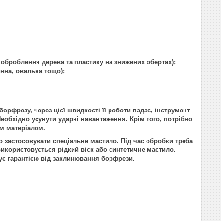
я оброблення дерева та пластику на знижених обертах);
нна, овальна тощо);
резу, через цієї швидкості її роботи падає, інструмент
Необхідно усунути ударні навантаження. Крім того, потрібно
им матеріалом.
астосовувати спеціальне мастило. Під час обробки треба
 використовується рідкий віск або синтетичне мастило.
ує гарантією від заклинювання борфрези.