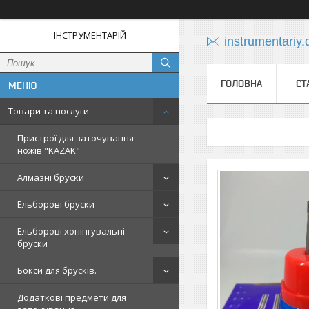
ІНСТРУМЕНТАРІЙ
instrumentariy
ГОЛОВНА
СТ
Товари та послуги
Пристрої для заточування
ножів "KAZAK"
Алмазні бруски
Ельборові бруски
Ельборові хонінгувальні
бруски
Бокси для брусків.
Додаткові предмети для