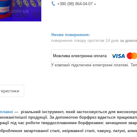
+380 (98) 864-04-07
повернення товару протягом 14 днів
за домо
У компанії підключені електронні платежі. Те
теристики
плавні
— різальний інструмент, який застосовується для високопр
зноманітнішої продукції. За допомогою борфрез вдається працюват
ерації під час роботи твердосплавними борфрезами: зачищення звар
роблення загартованої сталі, неіржавкої сталі, чавуну, латуні, ал