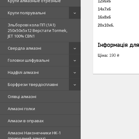
Круги алмазные отрезные
12х6х6
14х7х6
Круги полірувальні
16х8х6
Эльборові кола ПП (1А1)
20х10х6.
250х50х5х12 Верстати Tormek,
JET 100% СВN1
Інформація дл
Свердла алмазні
Ціна:
190 ₴
Головки шліфувальні
Надфілі алмазні
Борфрези твердосплавні
Олівці алмазні
Алмазні голки
Алмази в оправах
Алмазні Наконечники НК-1
(природний алмаз)