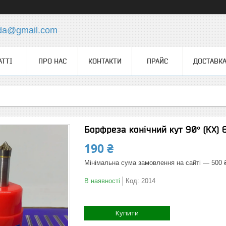
.da@gmail.com
АТТІ
ПРО НАС
КОНТАКТИ
ПРАЙС
ДОСТАВКА
Борфреза конічний кут 90° (КX)
190 ₴
Мінімальна сума замовлення на сайті — 500 
В наявності
Код:
2014
Купити