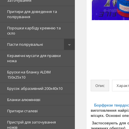
заточування
Притири для доведення та
полірування
Порошки карбіду кремнію та
скло
Пасти полірувальні
Керамічні мусати для правки
ножа
Бруски на бланку ALDIM
150х25х10
Опис
Харак
Брусок абразивний 200х40х10
Бланки алюмінієві
Борфрези твердос
Притири сталеві
виготовлення найрі
місцях. Основні оп
Пристрій для заточування
Застосовують для об
ножів
знижених обертах).