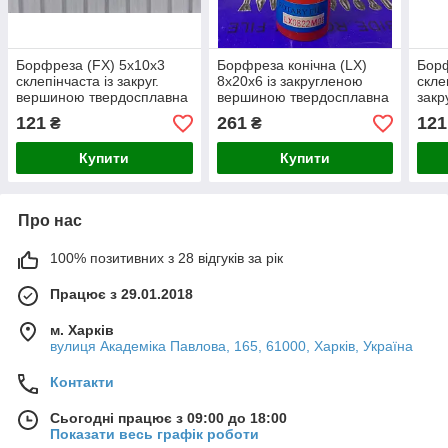
Борфреза (FX) 5х10х3
Борфреза конічна (LX)
Борф
склепінчаста із закруг.
8х20х6 із закругленою
скле
вершиною твердосплавна
вершиною твердосплавна
зак
твер
121
261
121
₴
₴
Купити
Купити
Про нас
100% позитивних з 28 відгуків за рік
Працює з 29.01.2018
м. Харків
вулиця Академіка Павлова, 165, 61000, Харків, Україна
Контакти
Сьогодні працює з 09:00 до 18:00
Показати весь графік роботи