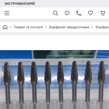
ІНСТРУМЕНТАРІЙ
Товари та послуги
Борфрези твердосплавні
Борфрез