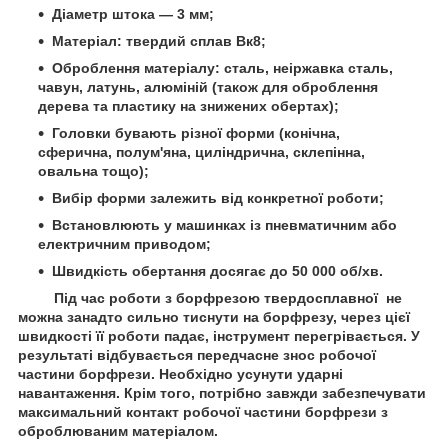
Діаметр штока — 3 мм;
Матеріал: твердий сплав Вк8;
Оброблення матеріалу: сталь, неіржавка сталь,
чавун, латунь, алюміній (також для оброблення
дерева та пластику на знижених обертах);
Головки бувають різної форми (конічна,
сферична, полум'яна, циліндрична, склепінна,
овальна тощо);
Вибір форми залежить від конкретної роботи;
Встановлюють у машинках із пневматичним або
електричним приводом;
Швидкість обертання досягає до 50 000 об/хв.
Під час роботи з борфрезою твердосплавної не
можна занадто сильно тиснути на борфрезу, через цієї
швидкості її роботи падає, інструмент перегрівається. У
результаті відбувається передчасне знос робочої
частини борфрези. Необхідно усунути ударні
навантаження. Крім того, потрібно завжди забезпечувати
максимальний контакт робочої частини борфрези з
оброблюваним матеріалом.