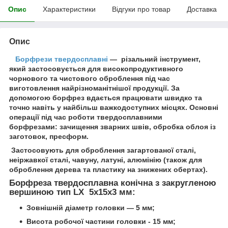
Опис
Характеристики
Відгуки про товар
Доставка
Опис
Борфрези твердосплавні
— різальний інструмент,
який застосовується для високопродуктивного
чорнового та чистового оброблення під час
виготовлення найрізноманітнішої продукції. За
допомогою борфрез вдається працювати швидко та
точно навіть у найбільш важкодоступних місцях. Основні
операції під час роботи твердосплавними
борфрезами: зачищення зварних швів, обробка облоя із
заготовок, пресформ.
Застосовують для оброблення загартованої сталі,
неіржавкої сталі, чавуну, латуні, алюмінію (також для
оброблення дерева та пластику на знижених обертах).
Борфреза твердосплавна конічна з закругленою
вершиною тип LX 5х15х3 мм:
Зовнішній діаметр головки — 5 мм;
Висота робочої частини головки - 15 мм;