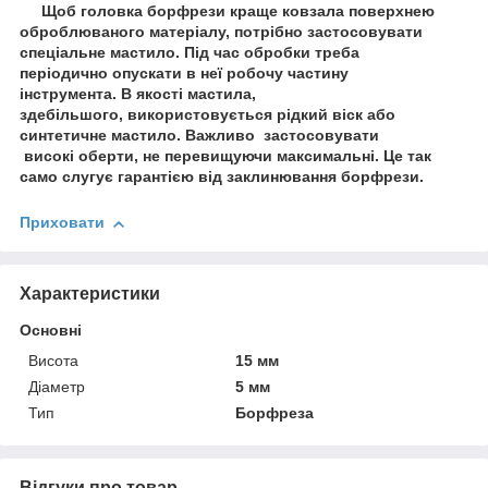
Щоб головка борфрези краще ковзала поверхнею
оброблюваного матеріалу, потрібно застосовувати
спеціальне мастило. Під час обробки треба
періодично опускати в неї робочу частину
інструмента. В якості мастила,
здебільшого, використовується рідкий віск або
синтетичне мастило. Важливо застосовувати
високі оберти, не перевищуючи максимальні. Це так
само слугує гарантією від заклинювання борфрези.
Приховати
Характеристики
Основні
Висота
15 мм
Діаметр
5 мм
Тип
Борфреза
Відгуки про товар