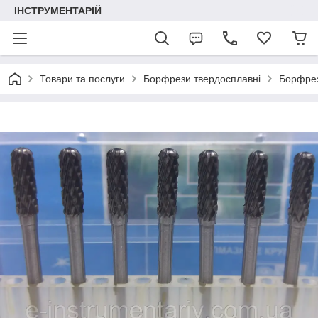
ІНСТРУМЕНТАРІЙ
Товари та послуги
Борфрези твердосплавні
Борфрез