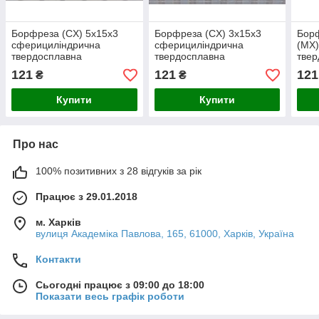
Борфреза (СX) 5х15х3
Борфреза (СX) 3х15х3
Борф
сферициліндрична
сферициліндрична
(МX)
твердосплавна
твердосплавна
твер
121
121
121
₴
₴
Купити
Купити
Про нас
100% позитивних з 28 відгуків за рік
Працює з 29.01.2018
м. Харків
вулиця Академіка Павлова, 165, 61000, Харків, Україна
Контакти
Сьогодні працює з 09:00 до 18:00
Показати весь графік роботи