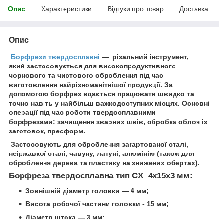
Опис
Характеристики
Відгуки про товар
Доставка
Опис
Борфрези твердосплавні
— різальний інструмент,
який застосовується для високопродуктивного
чорнового та чистового оброблення під час
виготовлення найрізноманітнішої продукції. За
допомогою борфрез вдається працювати швидко та
точно навіть у найбільш важкодоступних місцях. Основні
операції під час роботи твердосплавними
борфрезами: зачищення зварних швів, обробка облоя із
заготовок, пресформ.
Застосовують для оброблення загартованої сталі,
неіржавкої сталі, чавуну, латуні, алюмінію (також для
оброблення дерева та пластику на знижених обертах).
Борфреза твердосплавна тип СX 4х15х3 мм:
Зовнішній діаметр головки — 4 мм;
Висота робочої частини головки - 15 мм;
Діаметр штока — 3 мм;