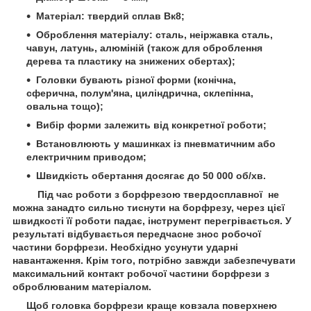
Матеріал: твердий сплав Вк8;
Оброблення матеріалу: сталь, неіржавка сталь,
чавун, латунь, алюміній (також для оброблення
дерева та пластику на знижених обертах);
Головки бувають різної форми (конічна,
сферична, полум'яна, циліндрична, склепінна,
овальна тощо);
Вибір форми залежить від конкретної роботи;
Встановлюють у машинках із пневматичним або
електричним приводом;
Швидкість обертання досягає до 50 000 об/хв.
Під час роботи з борфрезою твердосплавної не
можна занадто сильно тиснути на борфрезу, через цієї
швидкості її роботи падає, інструмент перегрівається. У
результаті відбувається передчасне знос робочої
частини борфрези. Необхідно усунути ударні
навантаження. Крім того, потрібно завжди забезпечувати
максимальний контакт робочої частини борфрези з
оброблюваним матеріалом.
Щоб головка борфрези краще ковзала поверхнею