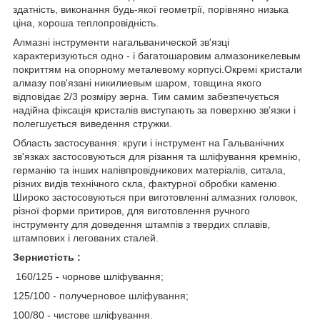
здатність, виконання будь-якої геометрії, порівняно низька
ціна, хороша теплопровідність.
Алмазні інструменти нагальванической зв'язці
характеризуються одно - і багатошаровим алмазоникелевым
покриттям на опорному металевому корпусі.Окремі кристали
алмазу пов'язані никилиевым шаром, товщина якого
відповідає 2/3 розміру зерна. Тим самим забезпечується
надійна фіксація кристалів виступають за поверхню зв'язки і
полегшується виведення стружки.
Область застосування: круги і інструмент на Гальванічних
зв'язках застосовуються для різання та шліфування кремнію,
германію та інших напівпровідникових матеріалів, ситала,
різних видів технічного скла, фактурної обробки каменю.
Широко застосовуються при виготовленні алмазних головок,
різної форми притиров, для виготовлення ручного
інструменту для доведення штампів з твердих сплавів,
штампових і легованих сталей.
Зернистість :
160/125 - чорнове шліфування;
125/100 - получерновое шліфування;
100/80 - чистове шліфування.