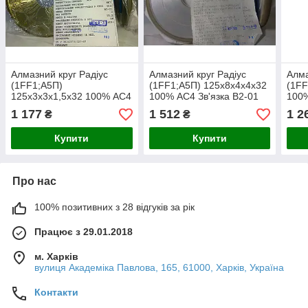
Алмазний круг Радіус
Алмазний круг Радіус
Алма
(1FF1;А5П)
(1FF1;А5П) 125х8х4х4х32
(1FF
125х3х3х1,5х32 100% АС4
100% АС4 Зв'язка В2-01
100%
Зв'язка В2-01
1 177
1 512
1 2
₴
₴
Купити
Купити
Про нас
100% позитивних з 28 відгуків за рік
Працює з 29.01.2018
м. Харків
вулиця Академіка Павлова, 165, 61000, Харків, Україна
Контакти