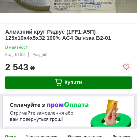
Алмазний круг Радіус (1FF1;А5П)
125х10х4х5х32 100% АС4 Зв'язка В2-01
В наявності
Код: 0193
Роздріб
2 543
₴
Купити
Опис
Характеристики
Відгуки про товар
Доставка