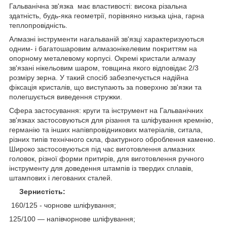
Гальванічна зв'язка має властивості: висока різальна
здатність, будь-яка геометрії, порівняно низька ціна, гарна
теплопровідність.
Алмазні інструменти нагальваній зв'язці характеризуються
одним- і багатошаровим алмазонікелевим покриттям на
опорному металевому корпусі. Окремі кристали алмазу
зв'язані нікельовим шаром, товщина якого відповідає 2/3
розміру зерна. У такий спосіб забезпечується надійна
фіксація кристалів, що виступають за поверхню зв'язки та
полегшується виведення стружки.
Сфера застосування: круги та інструмент на Гальванічних
зв'язках застосовуються для різання та шліфування кремнію,
германію та інших напівпровідникових матеріалів, ситала,
різних типів технічного скла, фактурного оброблення каменю.
Широко застосовуються під час виготовлення алмазних
головок, різної форми притирів, для виготовлення ручного
інструменту для доведення штампів із твердих сплавів,
штампових і легованих сталей.
Зернистість:
160/125 - чорнове шліфування;
125/100 — напівчорнове шліфування;