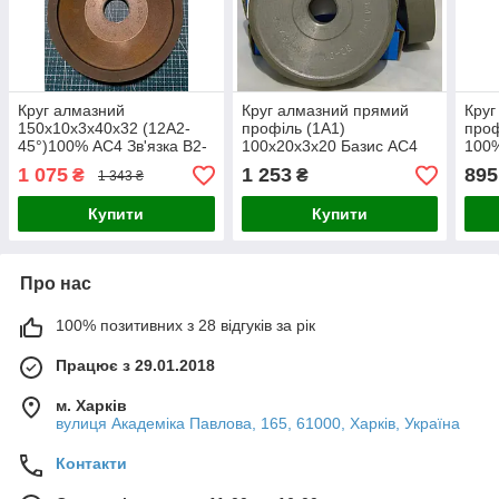
Круг алмазний
Круг алмазний прямий
Круг
150х10х3х40х32 (12А2-
профіль (1А1)
проф
45°)100% АС4 Зв'язка В2-
100х20х3х20 Базис АС4
100%
01
Зв'язка В2-01
1 075
1 253
895
₴
₴
1 343 ₴
Купити
Купити
Про нас
100% позитивних з 28 відгуків за рік
Працює з 29.01.2018
м. Харків
вулиця Академіка Павлова, 165, 61000, Харків, Україна
Контакти