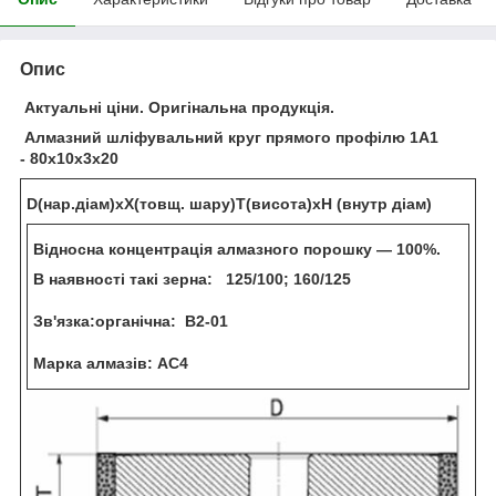
Опис
Актуальні ціни. Оригінальна продукція.
Алмазний шліфувальний круг прямого профілю
1А1
-
80х10х3х20
D(нар.діам)хХ(товщ. шару)Т(висота)хН (внутр діам)
Відносна концентрація алмазного порошку — 100%.
В наявності такі зерна:
125/100; 160/125
Зв'язка:органічна: В2-01
Марка алмазів: АС4