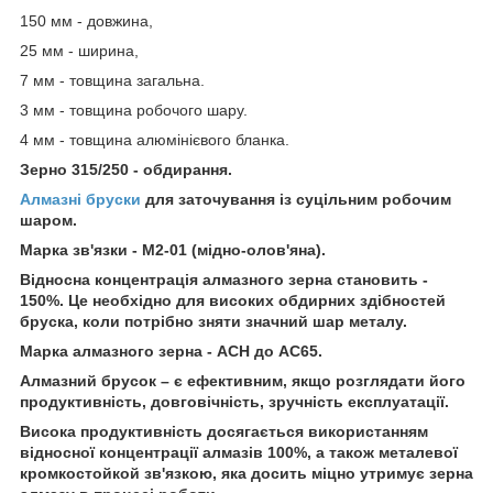
150 мм - довжина,
25 мм - ширина,
7 мм - товщина загальна.
3 мм - товщина робочого шару.
4 мм - товщина алюмінієвого бланка.
Зерно 315/250 - обдирання.
Алмазні бруски
для заточування із суцільним робочим
шаром.
Марка зв'язки - М2-01 (мідно-олов'яна).
Відносна концентрація алмазного зерна становить -
150%. Це необхідно для високих обдирних здібностей
бруска, коли потрібно зняти значний шар металу.
Марка алмазного зерна - ACH до АС65.
Алмазний брусок – є ефективним, якщо розглядати його
продуктивність, довговічність, зручність експлуатації.
Висока продуктивність досягається використанням
відносної концентрації алмазів 100%, а також металевої
кромкостойкой зв'язкою, яка досить міцно утримує зерна