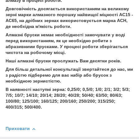
алмазу в процесі роботи.
Довговічність досягається використанням на великому
зерні марки алмазного порошку найвищої міцності АС15 -
АС65, на дрібних зернах використовується марка АСН,
де необхідна м'якість роботи.
Алмазні бруски немає необхідності замочувати у воді
перед використанням, як це необхідно робити з
абразивними брусками. У процесі роботи зберігається
чистота на робочому місці.
Наші алмазні бруски прослужать Вам десятки років.
Для більш детальної консультації звертайтеся до нас, ми
з радістю підберемо для вас набір або брусок з
необхідною зернистістю.
В наявності наступні зерна: 0,25/0; 0,5/0; 1/0; 2/1; 3/2; 5/3;
7/5; 10/7; 14/10; 20/14; 28/20; 40/28; 50/40; 63/50; 80/63;
100/80; 125/100; 160/125; 200/160; 250/200; 315/250;
400/315; 500/400.
Приховати