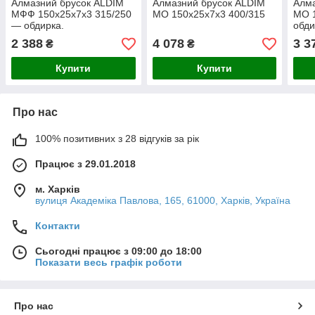
Алмазний брусок ALDIM
Алмазний брусок ALDIM
Алма
МФФ 150х25х7х3 315/250
МО 150х25х7х3 400/315
МО 1
— обдирка.
обди
2 388
4 078
3 3
₴
₴
Купити
Купити
Про нас
100% позитивних з 28 відгуків за рік
Працює з 29.01.2018
м. Харків
вулиця Академіка Павлова, 165, 61000, Харків, Україна
Контакти
Сьогодні працює з 09:00 до 18:00
Показати весь графік роботи
Про нас