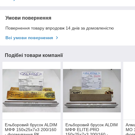
Умови повернення
Повернення товару впродовж 14 днів за домовленістю
Всі умови повернення
Подібні товари компанії
Ельборовий брусок ALDIM
Ельборовий брусок ALDIM
Алма
МФФ 150х25х7х3 200/160
МФФ ELITE-PRO
МО 1
- формування РК
150х25х7х3 200/160 -
фор