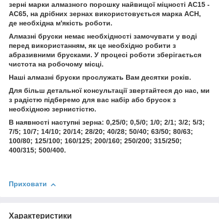
зерні марки алмазного порошку найвищої міцності АС15 -
АС65, на дрібних зернах використовується марка АСН,
де необхідна м'якість роботи.
Алмазні бруски немає необхідності замочувати у воді
перед використанням, як це необхідно робити з
абразивними брусками. У процесі роботи зберігається
чистота на робочому місці.
Наші алмазні бруски прослужать Вам десятки років.
Для більш детальної консультації звертайтеся до нас, ми
з радістю підберемо для вас набір або брусок з
необхідною зернистістю.
В наявності наступні зерна: 0,25/0; 0,5/0; 1/0; 2/1; 3/2; 5/3;
7/5; 10/7; 14/10; 20/14; 28/20; 40/28; 50/40; 63/50; 80/63;
100/80; 125/100; 160/125; 200/160; 250/200; 315/250;
400/315; 500/400.
Приховати
Характеристики