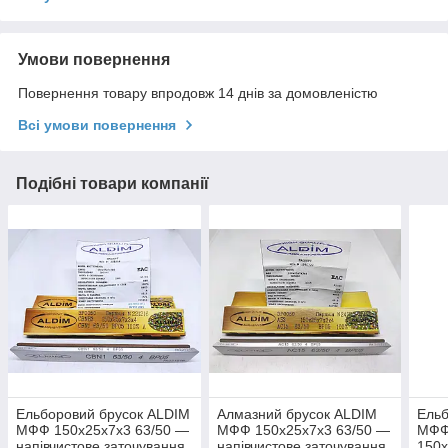
Умови повернення
Повернення товару впродовж 14 днів за домовленістю
Всі умови повернення
Подібні товари компанії
Ельборовий брусок ALDIM
Алмазний брусок ALDIM
Ельб
МФФ 150х25х7х3 63/50 —
МФФ 150х25х7х3 63/50 —
МФФ
напівчистове заточування
напівчистове заточування.
150х