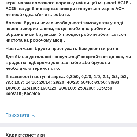
зерні марки алмазного порошку найвищої міцності АС15 -
АС65, на дрібних зернах використовується марка АСН,
де необхідна м'якість роботи.
Алмазні бруски немає необхідності замочувати у воді
перед використанням, як це необхідно робити з
абразивними брусками. У процесі роботи зберігається
чистота на робочому місці.
Наші алмазні бруски прослужать Вам десятки років.
Для більш детальної консультації звертайтеся до нас, ми
з радістю підберемо для вас набір або брусок з
необхідною зернистістю.
В наявності наступні зерна: 0,25/0; 0,5/0; 1/0; 2/1; 3/2; 5/3;
7/5; 10/7; 14/10; 20/14; 28/20; 40/28; 50/40; 63/50; 80/63;
100/80; 125/100; 160/125; 200/160; 250/200; 315/250;
400/315; 500/400.
Приховати
Характеристики