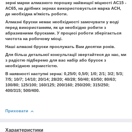
зерні марки алмазного порошку найвищої міцності АС15 -
АС65, на дрібних зернах використовується марка АСН,
де необхідна м'якість роботи.
Алмазні бруски немає необхідності замочувати у воді
перед використанням, як це необхідно робити з
абразивними брусками. У процесі роботи зберігається
чистота на робочому місці.
Наші алмазні бруски прослужать Вам десятки років.
Для більш детальної консультації звертайтеся до нас, ми
з радістю підберемо для вас набір або брусок з
необхідною зернистістю.
В наявності наступні зерна: 0,25/0; 0,5/0; 1/0; 2/1; 3/2; 5/3;
7/5; 10/7; 14/10; 20/14; 28/20; 40/28; 50/40; 63/50; 80/63;
100/80; 125/100; 160/125; 200/160; 250/200; 315/250;
400/315; 500/400.
Приховати
Характеристики