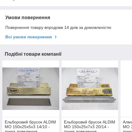
Умови повернення
Повернення товару впродовж 14 днів за домовленістю
Всі умови повернення
Подібні товари компанії
Ельборовий брусок ALDIM
Ельборовий брусок ALDIM
Алма
МО 150х25х5х3 14/10 -
МО 150х25х7х3 20/14 -
МО 1
тонка доведення.
тонке доведення.
тонк