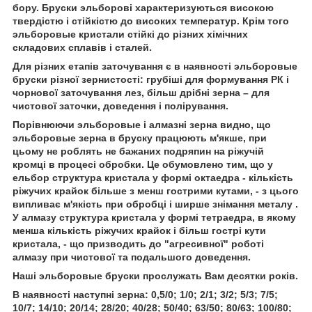
бору. Бруски эльборові характеризуються високою
твердістю і стійкістю до високих температур. Крім того
эльборовые кристали стійкі до різних хімічних
складових сплавів і сталей.
Для різних етапів заточування є в наявності эльборовые
бруски різної зернистості: грубіші для формування РК і
чорнової заточування лез, більш дрібні зерна – для
чистової заточки, доведення і полірування.
Порівнюючи эльборовые і алмазні зерна видно, що
эльборовые зерна в бруску працюють м'якше, при
цьому не роблять не бажаних подряпин на ріжучій
кромці в процесі обробки. Це обумовлено тим, що у
ельбор структура кристала у формі октаедра - кількість
ріжучих крайок більше з менш гострими кутами, - з цього
випливає м'якість при обробці і ширше знімання металу .
У алмазу структура кристала у формі тетраедра, в якому
менша кількість ріжучих крайок і більш гострі кути
кристала, - що призводить до "агресивної" роботі
алмазу при чистової та подальшого доведення.
Наші эльборовые бруски прослужать Вам десятки років.
В наявності наступні зерна: 0,5/0; 1/0; 2/1; 3/2; 5/3; 7/5;
10/7; 14/10; 20/14; 28/20; 40/28; 50/40; 63/50; 80/63; 100/80;