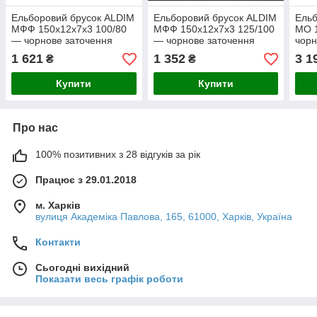
Ельборовий брусок ALDIM
Ельборовий брусок ALDIM
Ельб
МФФ 150х12х7х3 100/80
МФФ 150х12х7х3 125/100
МО 1
— чорнове заточення
— чорнове заточення
чорн
1 621
1 352
3 1
₴
₴
Купити
Купити
Про нас
100% позитивних з 28 відгуків за рік
Працює з 29.01.2018
м. Харків
вулиця Академіка Павлова, 165, 61000, Харків, Україна
Контакти
Сьогодні вихідний
Показати весь графік роботи