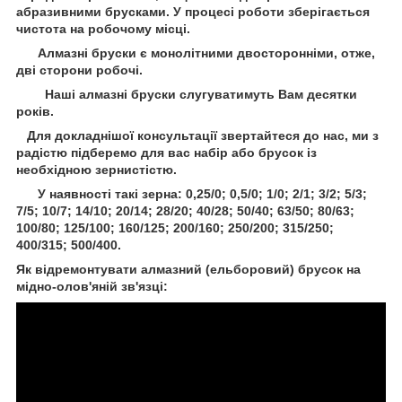
абразивними брусками. У процесі роботи зберігається
чистота на робочому місці.
Алмазні бруски є монолітними двосторонніми, отже,
дві сторони робочі.
Наші алмазні бруски слугуватимуть Вам десятки
років.
Для докладнішої консультації звертайтеся до нас, ми з
радістю підберемо для вас набір або брусок із
необхідною зернистістю.
У наявності такі зерна: 0,25/0; 0,5/0; 1/0; 2/1; 3/2; 5/3;
7/5; 10/7; 14/10; 20/14; 28/20; 40/28; 50/40; 63/50; 80/63;
100/80; 125/100; 160/125; 200/160; 250/200; 315/250;
400/315; 500/400.
Як відремонтувати алмазний (ельборовий) брусок на
мідно-олов'яній зв'язці: