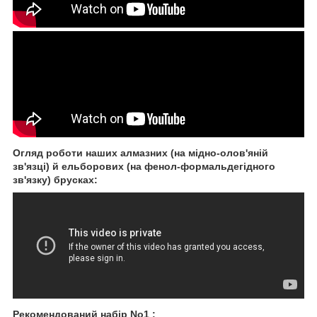
Огляд роботи наших алмазних (на мідно-олов'яній
зв'язці) й ельборових (на фенол-формальдегідного
зв'язку) брусках:
Рекомендований набір No1 :