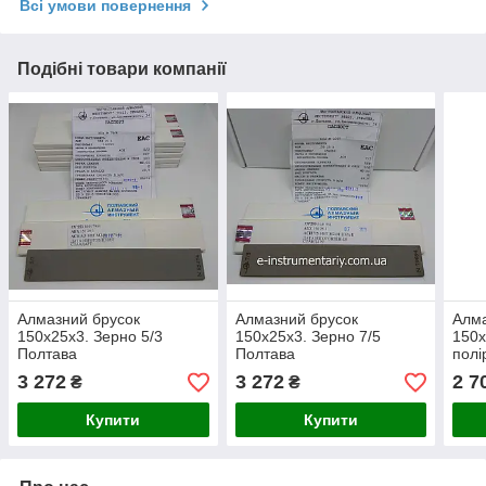
Всі умови повернення
Подібні товари компанії
Алмазний брусок
Алмазний брусок
Алма
150х25х3. Зерно 5/3
150х25х3. Зерно 7/5
150х
Полтава
Полтава
полі
3 272
3 272
2 7
₴
₴
Купити
Купити