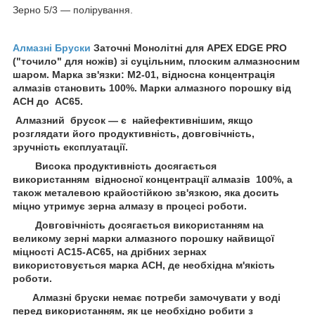
Зерно 5/3 — полірування.
Алмазні Бруски
Заточні Монолітні для APEX EDGE PRO
("точило" для ножів) зі суцільним, плоским алмазносним
шаром. Марка зв'язки: М2-01, відносна концентрація
алмазів становить 100%. Марки алмазного порошку від
ACH до АС65.
Алмазний брусок — є найефективнішим, якщо
розглядати його продуктивність, довговічність,
зручність експлуатації.
Висока продуктивність досягається
використанням відносної концентрації алмазів 100%, а
також металевою крайостійкою зв'язкою, яка досить
міцно утримує зерна алмазу в процесі роботи.
Довговічність досягається використанням на
великому зерні марки алмазного порошку найвищої
міцності АС15-AC65, на дрібних зернах
використовується марка ACH, де необхідна м'якість
роботи.
Алмазні бруски немає потреби замочувати у воді
перед використанням, як це необхідно робити з