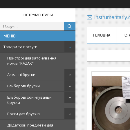
ІНСТРУМЕНТАРІЙ
instrumentariy
ГОЛОВНА
СТ
Товари та послуги
Пристрої для заточування
ножів "KAZAK"
Алмазні бруски
Ельборові бруски
Ельборові хонінгувальні
бруски
Бокси для брусків.
Додаткові предмети для