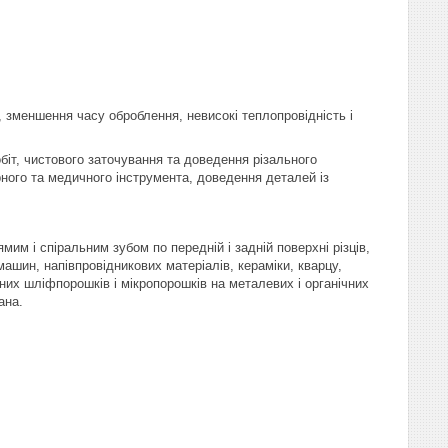
я, зменшення часу оброблення, невисокі теплопровідність і
біт, чистового заточування та доведення різального
ного та медичного інструмента, доведення деталей із
м і спіральним зубом по передній і задній поверхні різців,
ашин, напівпровідникових матеріалів, кераміки, кварцу,
них шліфпорошків і мікропорошків на металевих і органічних
ана.