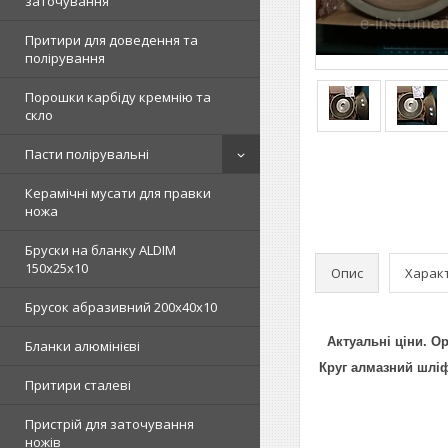
заточування
Притири для доведення та
полірування
Порошки карбіду кремнію та
скло
Пасти полірувальні
Керамічні мусати для правки
ножа
Бруски на бланку ALDIM
150х25х10
Опис
Харак
Брусок абразивний 200х40х10
Актуальні ціни. Ор
Бланки алюмінієві
Круг алмазний шліф
Притири сталеві
Пристрій для заточування
ножів