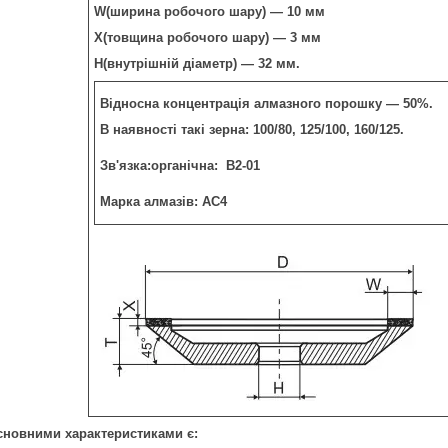
W(ширина робочого шару) — 10 мм
Х(товщина робочого шару) — 3 мм
Н(внутрішній діаметр) — 32 мм.
Відносна концентрація алмазного порошку — 50%.
В наявності такі зерна: 100/80, 125/100, 160/125.
Зв'язка:органічна: В2-01
Марка алмазів: АС4
сновними характеристиками є: