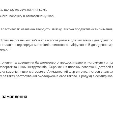
у, що застосовується на кругі.
зного порошку в алмазонному шарі.
 властивості: незначна твердість зв'язку, висока продуктивність зніманн
Круги на органічних зв'язках застосовуються для чистових і доводних ро
х сплавів, надтвердих матеріалів, чистового шліфування й доведення мір
ердості.
очення та доведення багатолезового твердосплавного інструменту з прями
озверток та інших інструментів. Оброблення плоских поверхонь деталей м
ових каменів, інших матеріалів. Алмазносний шар виготовляється з алмаз
их зв'язках застосування охолодження обов'язково. Продукція сертифіков
я замовлення