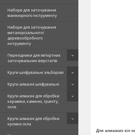
Набори для заточування
манікюрного інструменту
Набори для заточування
металорізального/
деревообробного
інструменту
Перехідники для імпортних
заточувальних верстатів
Круги шліфувальні эльборові
Круги алмазні шліфувальні
Круги алмазні для обробки
кераміки, каменю, граніту,
скла.
Круги алмазні для обробки
кромки скла
Для алмазних кіл о