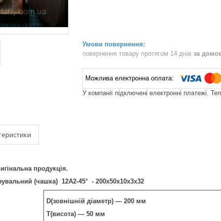
повернення товару протягом 14 днів
за домо
У компанії підключені електронні платежі. Те
теристики
игінальна продукція.
увальний (чашка) 12А2-45° - 200х50х10х3х32
D(зовнішній діаметр) — 200 мм
Т(висота) — 50 мм