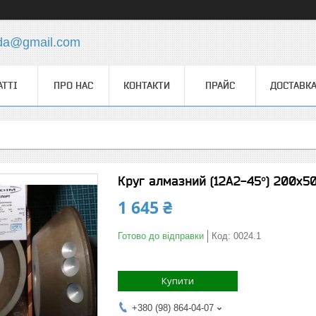
.da@gmail.com
АТТІ
ПРО НАС
КОНТАКТИ
ПРАЙС
ДОСТАВКА
Круг алмазний (12А2-45°) 200х50
1 645 ₴
Готово до відправки
Код:
0024.1
Купити
+380 (98) 864-04-07