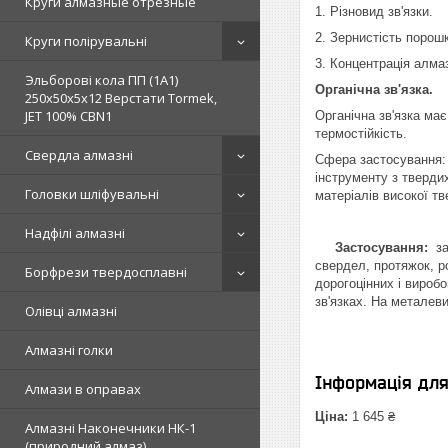
Круги алмазные отрезные
1. Різновид зв'язки.
2. Зернистість порошк
Круги полірувальні
3. Концентрація алма
Эльборові кола ПП (1А1)
Органічна зв'язка.
250х50х5х12 Верстати Tormek,
JET 100% СВN1
Органічна зв'язка має
термостійкість.
Свердла алмазні
Сфера застосування: 
інструменту з тверди
Головки шліфувальні
матеріалів високої тв
Надфілі алмазні
Застосування:
зат
свердел, протяжок, р
Борфрези твердосплавні
дорогоцінних і вироб
зв'язках. На металев
Олівці алмазні
Алмазні голки
Інформація дл
Алмази в оправах
Ціна:
1 645 ₴
Алмазні Наконечники НК-1
(природний алмаз)