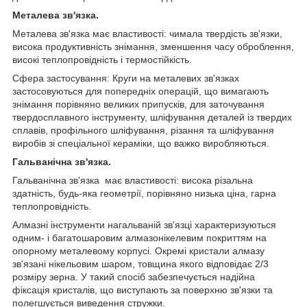
Металева зв'язка.
Металева зв'язка має властивості: чимала твердість зв'язки,
висока продуктивність знімання, зменшення часу оброблення,
високі теплопровідність і термостійкість.
Сфера застосування: Круги на металевих зв'язках
застосовуються для попередніх операцій, що вимагають
знімання порівняно великих припусків, для заточування
твердосплавного інструменту, шліфування деталей із твердих
сплавів, профільного шліфування, різання та шліфування
виробів зі спеціальної кераміки, що важко виробляються.
Гальванічна зв'язка.
Гальванічна зв'язка має властивості: висока різальна
здатність, будь-яка геометрії, порівняно низька ціна, гарна
теплопровідність.
Алмазні інструменти нагальваній зв'язці характеризуються
одним- і багатошаровим алмазонікелевим покриттям на
опорному металевому корпусі. Окремі кристали алмазу
зв'язані нікельовим шаром, товщина якого відповідає 2/3
розміру зерна. У такий спосіб забезпечується надійна
фіксація кристалів, що виступають за поверхню зв'язки та
полегшується виведення стружки.