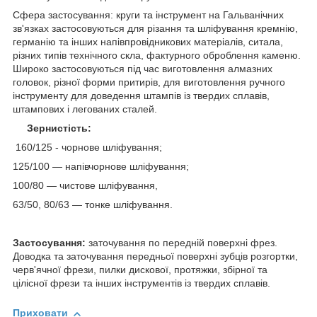
Сфера застосування: круги та інструмент на Гальванічних
зв'язках застосовуються для різання та шліфування кремнію,
германію та інших напівпровідникових матеріалів, ситала,
різних типів технічного скла, фактурного оброблення каменю.
Широко застосовуються під час виготовлення алмазних
головок, різної форми притирів, для виготовлення ручного
інструменту для доведення штампів із твердих сплавів,
штампових і легованих сталей.
Зернистість:
160/125 - чорнове шліфування;
125/100 — напівчорнове шліфування;
100/80 — чистове шліфування,
63/50,
80/63 — тонке шліфування.
Застосування:
заточування по передній поверхні фрез.
Доводка та заточування передньої поверхні зубців розгортки,
черв'ячної фрези, пилки дискової, протяжки, збірної та
цілісної фрези та інших інструментів із твердих сплавів.
Приховати