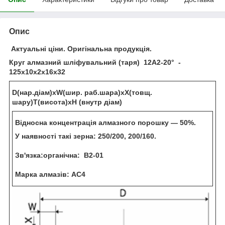
Опис
Актуальні ціни. Оригінальна продукція.
Круг алмазний шліфувальний (таря) 12А2-20° -
125х10х2х16х32
D(нар.діам)хW(шир. раб.шара)хХ(товщ.
шару)Т(висота)хН (внутр діам)
Відносна концентрація алмазного порошку — 50%.
У наявності такі зерна: 250/200, 200/160.
Зв'язка:органічна: В2-01
Марка алмазів: АС4