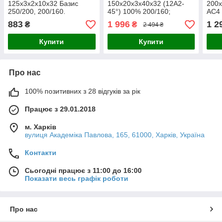
125х3х2х10х32 Базис
150х20х3х40х32 (12А2-
200х
250/200, 200/160.
45°) 100% 200/160;
АС4 
250/200.
883
1 996
1 2
₴
₴
2 494 ₴
Купити
Купити
Про нас
100% позитивних з 28 відгуків за рік
Працює з 29.01.2018
м. Харків
вулиця Академіка Павлова, 165, 61000, Харків, Україна
Контакти
Сьогодні працює з 11:00 до 16:00
Показати весь графік роботи
Про нас