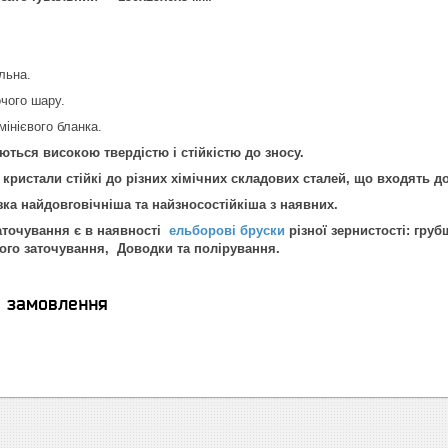
льна.
чого шару.
інієвого бланка.
ться високою твердістю і стійкістю до зносу.
 кристали стійкі до різних хімічних складових сталей, що входять до
зка найдовговічніша та найзносостійкіша з наявних.
заточування є в наявності
ельборові бруски
різної зернистості: гру
ого заточування, Доводки та полірування.
я замовлення