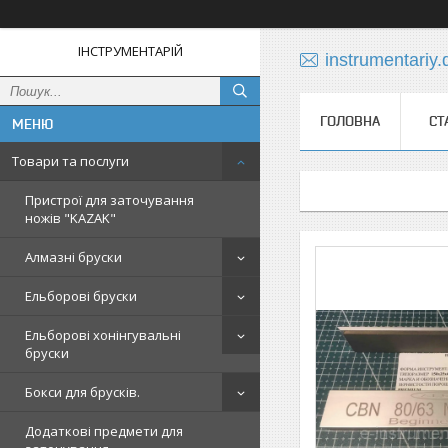
ІНСТРУМЕНТАРІЙ
instrumentariy
ГОЛОВНА
СТ
Товари та послуги
Пристрої для заточування
ножів "KAZAK"
Алмазні бруски
Ельборові бруски
Ельборові хонінгувальні
бруски
Бокси для брусків.
Додаткові предмети для