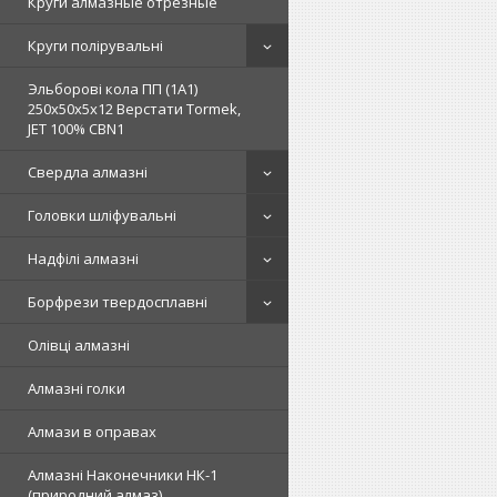
Круги алмазные отрезные
Круги полірувальні
Эльборові кола ПП (1А1)
250х50х5х12 Верстати Tormek,
JET 100% СВN1
Свердла алмазні
Головки шліфувальні
Надфілі алмазні
Борфрези твердосплавні
Олівці алмазні
Алмазні голки
Алмази в оправах
Алмазні Наконечники НК-1
(природний алмаз)