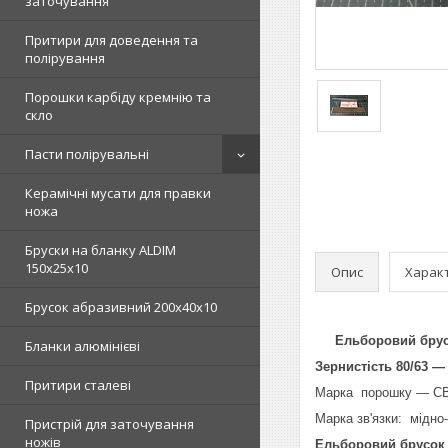
заточування
Притири для доведення та
полірування
Порошки карбіду кремнію та
скло
Пасти полірувальні
Керамічні мусати для правки
ножа
Бруски на бланку ALDIM
150х25х10
Опис
Харак
Брусок абразивний 200х40х10
Ельборовий брус
Бланки алюмінієві
Зернистість 80/63 —
Притири сталеві
Марка порошку — С
Марка зв'язки: мідно
Пристрій для заточування
ножів
Ельборовий брусок