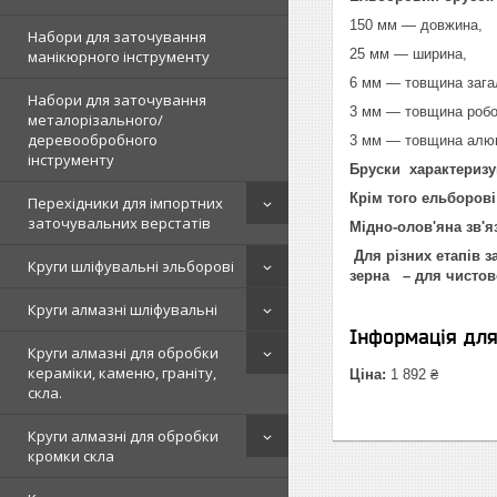
150 мм — довжина,
Набори для заточування
25 мм — ширина,
манікюрного інструменту
6 мм — товщина зага
Набори для заточування
3 мм — товщина робо
металорізального/
деревообробного
3 мм — товщина алюм
інструменту
Бруски характеризую
Крім того ельборові
Перехідники для імпортних
заточувальних верстатів
Мідно-олов'яна зв'я
Для різних етапів 
Круги шліфувальні эльборові
зерна – для чистов
Круги алмазні шліфувальні
Інформація дл
Круги алмазні для обробки
кераміки, каменю, граніту,
Ціна:
1 892 ₴
скла.
Круги алмазні для обробки
кромки скла