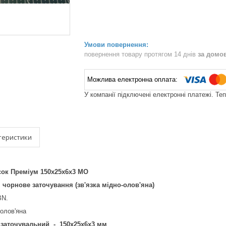
повернення товару протягом 14 днів
за домо
У компанії підключені електронні платежі. Те
теристики
ок Преміум 150х25х6х3 МО
 чорнове заточування (зв'язка мідно-олов'яна)
BN.
-олов'яна
 заточувальний - 150х25х6х3 мм