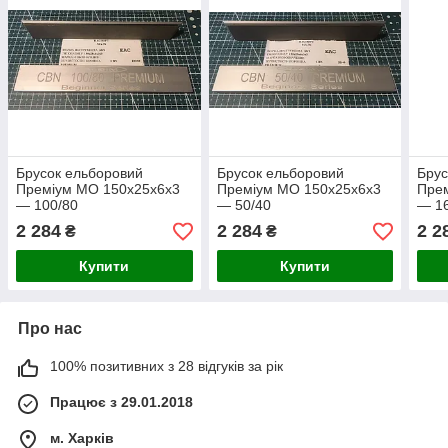
Брусок ельборовий
Брусок ельборовий
Брус
Преміум МО 150х25х6х3
Преміум МО 150х25х6х3
Пре
— 100/80
— 50/40
— 1
2 284
2 284
2 2
₴
₴
Купити
Купити
Про нас
100% позитивних з 28 відгуків за рік
Працює з 29.01.2018
м. Харків