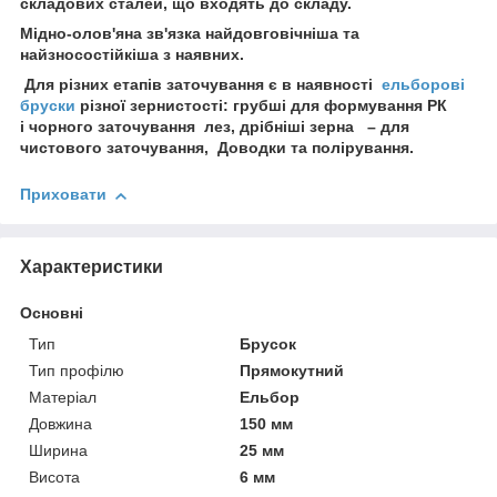
складових сталей, що входять до складу.
Мідно-олов'яна зв'язка найдовговічніша та
найзносостійкіша з наявних.
Для різних етапів заточування є в наявності
ельборові
бруски
різної зернистості: грубші для формування РК
і чорного заточування лез, дрібніші зерна – для
чистового заточування, Доводки та полірування.
Приховати
Характеристики
Основні
Тип
Брусок
Тип профілю
Прямокутний
Матеріал
Ельбор
Довжина
150 мм
Ширина
25 мм
Висота
6 мм