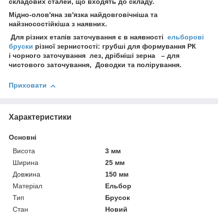
складових сталей, що входять до складу.
Мідно-олов'яна зв'язка найдовговічніша та
найзносостійкіша з наявних.
Для різних етапів заточування є в наявності
ельборові
бруски
різної зернистості: грубші для формування РК
і чорного заточування лез, дрібніші зерна – для
чистового заточування, Доводки та полірування.
Приховати
Характеристики
Основні
Висота
3 мм
Ширина
25 мм
Довжина
150 мм
Матеріал
Ельбор
Тип
Брусок
Стан
Новий