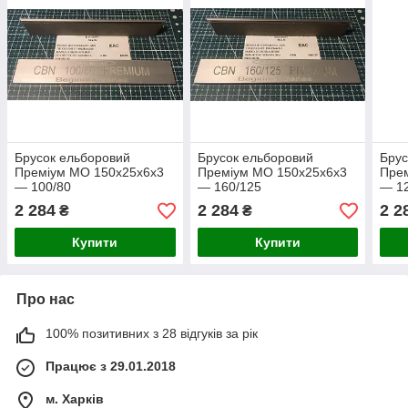
Брусок ельборовий
Брусок ельборовий
Брус
Преміум МО 150х25х6х3
Преміум МО 150х25х6х3
Пре
— 100/80
— 160/125
— 1
2 284
2 284
2 2
₴
₴
Купити
Купити
Про нас
100% позитивних з 28 відгуків за рік
Працює з 29.01.2018
м. Харків