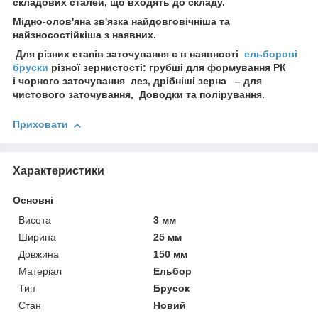
складових сталей, що входять до складу.
Мідно-олов'яна зв'язка найдовговічніша та
найзносостійкіша з наявних.
Для різних етапів заточування є в наявності
ельборові
бруски
різної зернистості: грубші для формування РК
і чорного заточування лез, дрібніші зерна – для
чистового заточування, Доводки та полірування.
Приховати
Характеристики
Основні
Висота
3 мм
Ширина
25 мм
Довжина
150 мм
Матеріал
Ельбор
Тип
Брусок
Стан
Новий