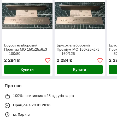
Брусок ельборовий
Брусок ельборовий
Брус
Преміум МО 150х25х6х3
Преміум МО 150х25х6х3
Пре
— 100/80
— 160/125
— 5
2 284
2 284
2 2
₴
₴
Купити
Купити
Про нас
100% позитивних з 28 відгуків за рік
Працює з 29.01.2018
м. Харків