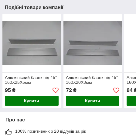
Подібні товари компанії
Алюмінієвий бланк під 45°
Алюмінієвий бланк під 45°
Алюм
160Х25X5мм
160Х20X3мм
160
95
72
84
₴
₴
Купити
Купити
Про нас
100% позитивних з 28 відгуків за рік