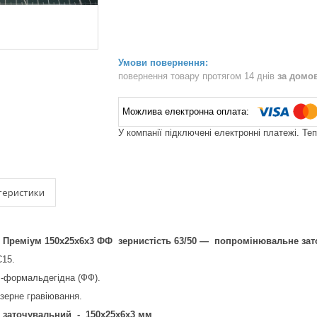
повернення товару протягом 14 днів
за домо
У компанії підключені електронні платежі. Те
теристики
еміум 150х25х6х3 ФФ зернистість 63/50 — попромінювальне зато
15.
л-формальдегідна (ФФ).
зерне гравіювання.
заточувальний - 150х25х6х3 мм