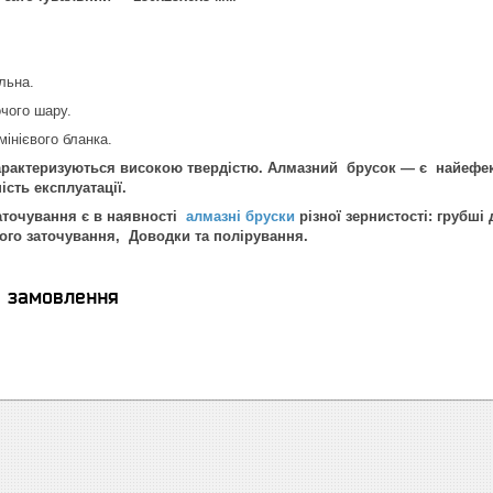
льна.
чого шару.
інієвого бланка.
актеризуються високою твердістю. Алмазний брусок — є найефект
ість експлуатації.
заточування є в наявності
алмазні бруски
різної зернистості: грубші
ого заточування, Доводки та полірування.
я замовлення