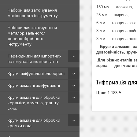
150 мм — довжина,
Набори для заточування
25 мм — ширина,
манікюрного інструменту
6 мм — товщина зага
Набори для заточування
3 мм — товщина робо
металорізального/
деревообробного
3 мм — товщина алюм
інструменту
Бруски алмазні хар
довговічність, зручн
Перехідники для імпортних
Для різних етапів 
заточувальних верстатів
зерна – для чистов
Круги шліфувальні эльборові
Інформація дл
Круги алмазні шліфувальні
Ціна:
1 183 ₴
Круги алмазні для обробки
кераміки, каменю, граніту,
скла.
Круги алмазні для обробки
кромки скла