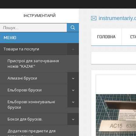
ІНСТРУМЕНТАРІЙ
instrumentariy
ГОЛОВНА
СТ
Товари та послуги
Пристрої для заточування
ножів "KAZAK"
Алмазні бруски
Ельборові бруски
Ельборові хонінгувальні
бруски
Бокси для брусків.
Додаткові предмети для