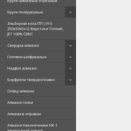
Круги алмазные отрезные
Круги полірувальні
Эльборові кола ПП (1А1)
250х50х5х12 Верстати Tormek,
JET 100% СВN1
Свердла алмазні
Головки шліфувальні
Надфілі алмазні
Борфрези твердосплавні
Олівці алмазні
Алмазні голки
Алмази в оправах
Алмазні Наконечники НК-1
(природний алмаз)