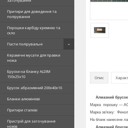
заточування
Притири для доведення та
полірування
Порошки карбіду кремнію та
скло
Пасти полірувальні
Керамічні мусати для правки
ножа
Бруски на бланку ALDIM
150х25х10
Опис
Харак
Брусок абразивний 200х40х10
Алмазний брусок Пр
Бланки алюмінієві
Марка порошку — АС
Притири сталеві
Марка зв'язку: Фено
На бланк нанесене ла
Пристрій для заточування
ножів
Алмазний брусок 