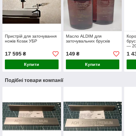
Пристрій для заточування
Масло ALDIM для
Коро
ножів Козак УБР
заточувальних брусків
брус
— 2
17 595
149
1 4
₴
₴
Купити
Купити
Подібні товари компанії