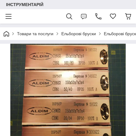
ІНСТРУМЕНТАРІЙ
Товари та послуги
Ельборові бруски
Ельборові брус