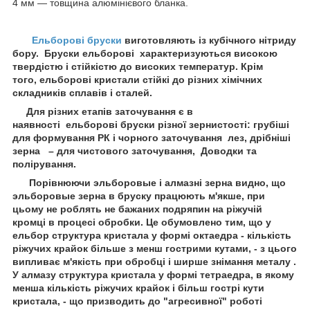
4 мм — товщина алюмінієвого бланка.
Ельборові бруски
виготовляють із кубічного нітриду
бору. Бруски ельборові характеризуються високою
твердістю і стійкістю до високих температур. Крім
того, ельборові кристали стійкі до різних хімічних
складників сплавів і сталей.
Для різних етапів заточування є в
наявності ельборові бруски різної зернистості: грубіші
для формування РК і чорного заточування лез, дрібніші
зерна – для чистового заточування, Доводки та
полірування.
Порівнюючи эльборовые і алмазні зерна видно, що
эльборовые зерна в бруску працюють м'якше, при
цьому не роблять не бажаних подряпин на ріжучій
кромці в процесі обробки. Це обумовлено тим, що у
ельбор структура кристала у формі октаедра - кількість
ріжучих крайок більше з менш гострими кутами, - з цього
випливає м'якість при обробці і ширше знімання металу .
У алмазу структура кристала у формі тетраедра, в якому
менша кількість ріжучих крайок і більш гострі кути
кристала, - що призводить до "агресивної" роботі