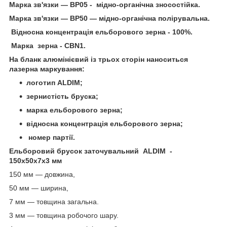
Марка зв'язки — ВР05 - мідно-органічна зносостійка.
Марка зв'язки — ВР50 — мідно-органічна полірувальна.
Відносна концентрація ельборового зерна - 100%.
Марка зерна - СBN1.
На бланк алюмінієвий із трьох сторін наноситься
лазерна маркування:
логотип ALDIM;
зернистість бруска;
марка ельборового зерна;
відносна концентрація ельборового зерна;
номер партії.
Ельборовий брусок заточувальний ALDIM -
150х50х7х3 мм
150 мм — довжина,
50 мм — ширина,
7 мм — товщина загальна.
3 мм — товщина робочого шару.