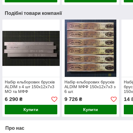
Подібні товари компанії
Набір ельборових брусків
Набір ельборових брусків
Набі
ALDIM з 4 шт 150х12х7х3
ALDIM МФФ 150х12х7х3 з
брус
МО та МФФ
6 шт.
150
6 290
9 726
14 
₴
₴
Купити
Купити
Про нас