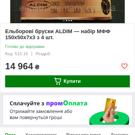
Ельборові бруски ALDIM — набір МФФ
150х50х7х3 з 4 шт.
Готово до відправки
Код: 515.16
Роздріб
14 964
₴
Купити
Опис
Характеристики
Відгуки про товар
Доставка