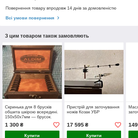
Повернення товару впродовж 14 днів за домовленістю
Всі умови повернення
З цим товаром також замовляють
Скринька для 8 брусків
Пристрій для заточування
Мас
обшита шкірою всередині.
ножів Козак УБР
зато
150х50х7мм — брусок.
1 300
17 595
149
₴
₴
Купити
Купити