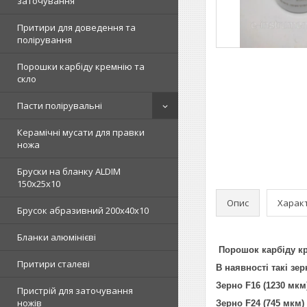
заточування
Притири для доведення та
полірування
Порошки карбіду кремнію та
скло
Пасти полірувальні
Керамічні мусати для правки
ножа
Бруски на бланку ALDIM
150х25х10
Опис
Харак
Брусок абразивний 200х40х10
Бланки алюмінієві
Порошок карбіду кре
Притири сталеві
В наявності такі зе
Зерно F16 (1230 мкм
Пристрій для заточування
ножів
Зерно F24 (745 мкм)