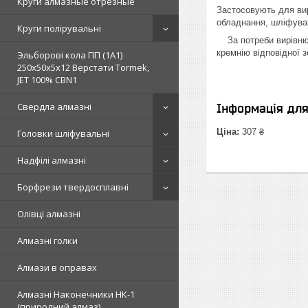
Круги алмазные отрезные
Застосовують для вир
обладнання, шліфува
Круги полірувальні
За потреби вирівнюва
кремнію відповідної з
Эльборові кола ПП (1А1)
250х50х5х12 Верстати Tormek,
JET 100% СВN1
Свердла алмазні
Інформація дл
Ціна:
307 ₴
Головки шліфувальні
Надфілі алмазні
Борфрези твердосплавні
Олівці алмазні
Алмазні голки
Алмази в оправах
Алмазні Наконечники НК-1
(природний алмаз)