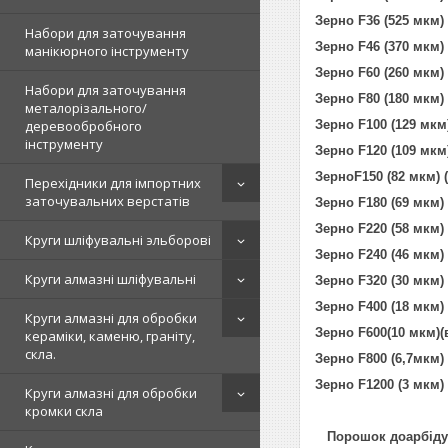
Зерно F36 (525 мкм)
Набори для заточування
Зерно F46 (370 мкм)
манікюрного інструменту
Зерно F60 (260 мкм)
Набори для заточування
Зерно F80 (180 мкм)
металорізального/
деревообробного
Зерно F100 (129 мкм
інструменту
Зерно F120 (109 мкм
ЗерноF150 (82 мкм) 
Перехідники для імпортних
заточувальних верстатів
Зерно F180 (69 мкм)
Зерно F220 (58 мкм)
Круги шліфувальні эльборові
Зерно F240 (46 мкм)
Круги алмазні шліфувальні
Зерно F320 (30 мкм)
Зерно F400 (18 мкм)
Круги алмазні для обробки
Зерно F600(10 мкм)(
кераміки, каменю, граніту,
скла.
Зерно F800 (6,7мкм)
Зерно F1200 (3 мкм)
Круги алмазні для обробки
кромки скла
Порошок до
арбід