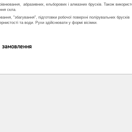
івнювання, абразивних, ельборових і алмазних брусків. Також використ
ння скла.
ння, "збагування", підготовки робочої поверхні полірувальних брусків
ернистості та води. Рухи здійснювати у формі вісімки.
я замовлення