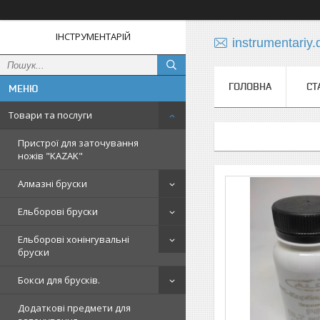
ІНСТРУМЕНТАРІЙ
instrumentariy
ГОЛОВНА
СТ
Товари та послуги
Пристрої для заточування
ножів "KAZAK"
Алмазні бруски
Ельборові бруски
Ельборові хонінгувальні
бруски
Бокси для брусків.
Додаткові предмети для