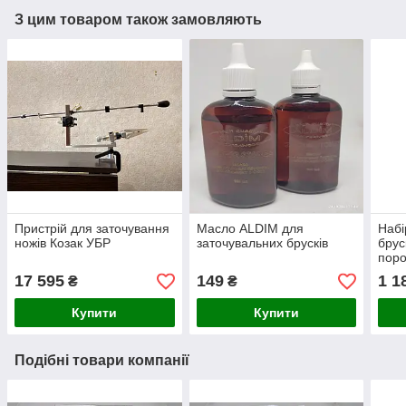
З цим товаром також замовляють
Пристрій для заточування
Масло ALDIM для
Набі
ножів Козак УБР
заточувальних брусків
брус
поро
17 595
149
1 1
₴
₴
Купити
Купити
Подібні товари компанії