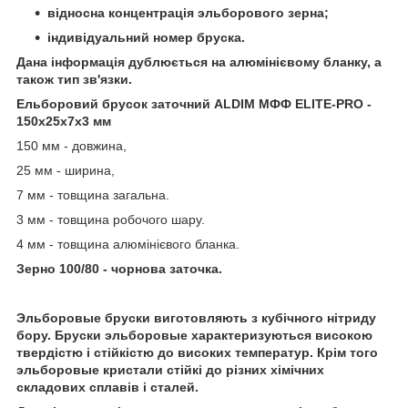
відносна концентрація эльборового зерна;
індивідуальний номер бруска.
Дана інформація дублюється на алюмінієвому бланку, а
також тип зв'язки.
Ельборовий брусок заточний ALDIM МФФ ELITE-PRO -
150х25х7х3 мм
150 мм - довжина,
25 мм - ширина,
7 мм - товщина загальна.
3 мм - товщина робочого шару.
4 мм - товщина алюмінієвого бланка.
Зерно 100/80 - чорнова заточка.
Эльборовые бруски виготовляють з кубічного нітриду
бору. Бруски эльборовые характеризуються високою
твердістю і стійкістю до високих температур. Крім того
эльборовые кристали стійкі до різних хімічних
складових сплавів і сталей.