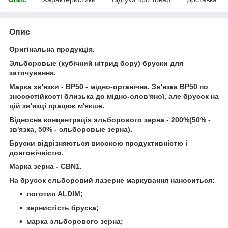
Опис
Оригінальна продукція.
Эльборовые (кубічний нітрид бору) бруски для
заточування.
Марка зв'язки - ВР50 - мідно-органічна. Зв'язка ВР50 по
зносостійкості близька до мідно-олов'яної, але брусок на
цій зв'язці працює м'якше.
Відносна концентрація эльборового зерна - 200%(50% -
зв'язка, 50% - эльборовые зерна).
Бруски відрізняються високою продуктивністю і
довговічністю.
Марка зерна - СBN1.
На брусок ельборовий лазерне маркування наноситься:
логотип ALDIM;
зернистість бруска;
марка эльборового зерна;