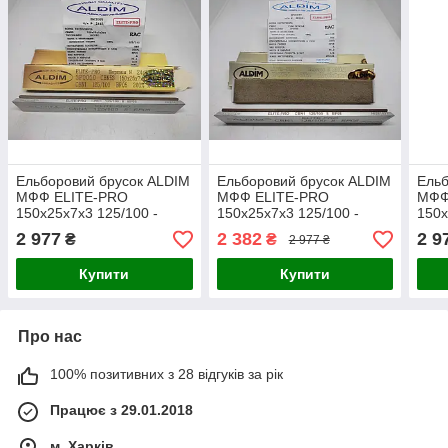
Ельборовий брусок ALDIM
Ельборовий брусок ALDIM
Ельб
МФФ ELITE-PRO
МФФ ELITE-PRO
МФФ
150х25х7х3 125/100 -
150х25х7х3 125/100 -
150х
чорнова заточка.
чорнова заточка.
напі
2 977
2 382
2 9
₴
₴
2 977 ₴
Купити
Купити
Про нас
100% позитивних з 28 відгуків за рік
Працює з 29.01.2018
м. Харків