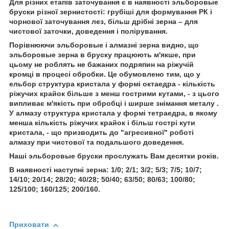
Для різних етапів заточування є в наявності эльборовые
бруски різної зернистості: грубіші для формування РК і
чорнової заточування лез, більш дрібні зерна – для
чистової заточки, доведення і полірування.
Порівнюючи эльборовые і алмазні зерна видно, що
эльборовые зерна в бруску працюють м'якше, при
цьому не роблять не бажаних подряпин на ріжучій
кромці в процесі обробки. Це обумовлено тим, що у
ельбор структура кристала у формі октаедра - кількість
ріжучих крайок більше з менш гострими кутами, - з цього
випливає м'якість при обробці і ширше знімання металу .
У алмазу структура кристала у формі тетраедра, в якому
менша кількість ріжучих крайок і більш гострі кути
кристала, - що призводить до "агресивної" роботі
алмазу при чистової та подальшого доведення.
Наші эльборовые бруски прослужать Вам десятки років.
В наявності наступні зерна: 1/0; 2/1; 3/2; 5/3; 7/5; 10/7;
14/10; 20/14; 28/20; 40/28; 50/40; 63/50; 80/63; 100/80;
125/100; 160/125; 200/160.
Приховати