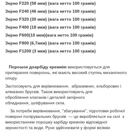
Зерно F220 (58 мкм) (вага нетто 100 грамів)
Зерно F240 (46 мкм) (вага нетто 100 грамів)
Зерно F320 (30 мкм) (вага нетто 100 грамів)
Зерно F400 (18 мкм) (вага нетто 100 грамів)
Зерно F600(10 мкм)(вага нетто 100 грамів)
Зерно F800 (6,7мкм) (вага нетто 100 грамів)
Зерно F1200 (3 мкм) (вага нетто 100 грамів)
Порошок до
арбіду кремнію
використовується для
притирання поверхонь, які мають високий ступінь механічного
опору.
Застосовують для вирівнювання, абразивних, ельборових і
алмазних брусків. Також використовують для
оброблення клапанів і деталей запірного
обладнання, шліфування скла.
За потреби вирівнювання, "збагування", підготовки робочої
поверхні полірувальних брусків — це виробляється на склі з
використанням порошку карбіду кремнію відповідної
зернистості та води. Рухи здійснювати у формі вісімки.