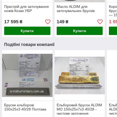
Пристрій для заточування
Масло ALDIM для
Коро
ножів Козак УБР
заточувальних брусків
брус
— 1
17 595
149
1 0
₴
₴
Купити
Купити
Подібні товари компанії
Бруски ельборові
Ельборовий брусок ALDIM
Ель
150х25х3 40/28 Полтава
МО 150х25х7х3 40/28 -
ALDI
чистове заточення
чист