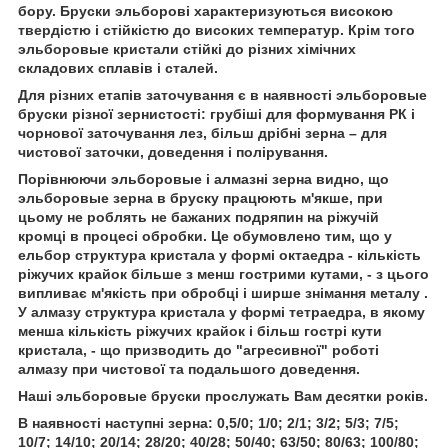
бору. Бруски эльборові характеризуються високою
твердістю і стійкістю до високих температур. Крім того
эльборовые кристали стійкі до різних хімічних
складових сплавів і сталей.
Для різних етапів заточування є в наявності эльборовые
бруски різної зернистості: грубіші для формування РК і
чорнової заточування лез, більш дрібні зерна – для
чистової заточки, доведення і полірування.
Порівнюючи эльборовые і алмазні зерна видно, що
эльборовые зерна в бруску працюють м'якше, при
цьому не роблять не бажаних подряпин на ріжучій
кромці в процесі обробки. Це обумовлено тим, що у
ельбор структура кристала у формі октаедра - кількість
ріжучих крайок більше з менш гострими кутами, - з цього
випливає м'якість при обробці і ширше знімання металу .
У алмазу структура кристала у формі тетраедра, в якому
менша кількість ріжучих крайок і більш гострі кути
кристала, - що призводить до "агресивної" роботі
алмазу при чистової та подальшого доведення.
Наші эльборовые бруски прослужать Вам десятки років.
В наявності наступні зерна: 0,5/0; 1/0; 2/1; 3/2; 5/3; 7/5;
10/7; 14/10; 20/14; 28/20; 40/28; 50/40; 63/50; 80/63; 100/80;