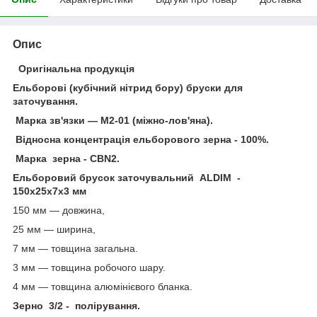
Опис
Оригінальна продукція
Ельборові (кубічний нітрид бору) бруски для
заточування.
Марка зв'язки — М2-01 (міжно-лов'яна).
Відносна концентрація ельборового зерна - 100%.
Марка зерна - СBN2.
Ельборовий брусок заточувальний ALDIM -
150х25х7х3 мм
150 мм — довжина,
25 мм — ширина,
7 мм — товщина загальна.
3 мм — товщина робочого шару.
4 мм — товщина алюмінієвого бланка.
Зерно 3/2 - полірування.