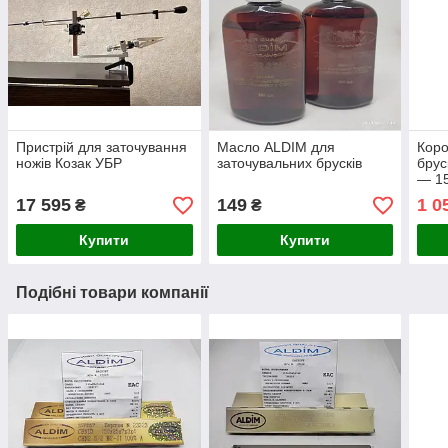
Пристрій для заточування
Масло ALDIM для
Коро
ножів Козак УБР
заточувальних брусків
брус
— 1
17 595
149
1 0
₴
₴
Купити
Купити
Подібні товари компанії