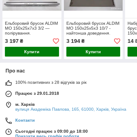
Ельборовий брусок ALDIM
Ельборовий брусок ALDIM
Набі
МО 150х25х7х3 3/2 —
МО 150х25х5х3 10/7 -
брус
полірування.
найтонша доведення.
150
3 197
3 194
14 
₴
₴
Купити
Купити
Про нас
100% позитивних з 28 відгуків за рік
Працює з 29.01.2018
м. Харків
вулиця Академіка Павлова, 165, 61000, Харків, Україна
Контакти
Сьогодні працює з 09:00 до 18:00
Показати весь графік роботи