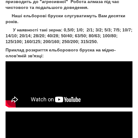
призводить до "агресивної" Робота алмаза під час
чистового та подальшого доведення.
Наші ельборові бруски слугуватимуть Вам десятки
років.
У наявності такі зерна: 0,5/0; 1/0; 2/1; 3/2; 5/3; 7/5; 10/7;
14/10; 20/14; 28/20; 40/28; 50/40; 63/50; 80/63; 100/80;
125/100; 160/125; 200/160; 250/200; 315/250.
Приклад розкриття ельборового бруска на мідно-
олов'яній зв'язці: