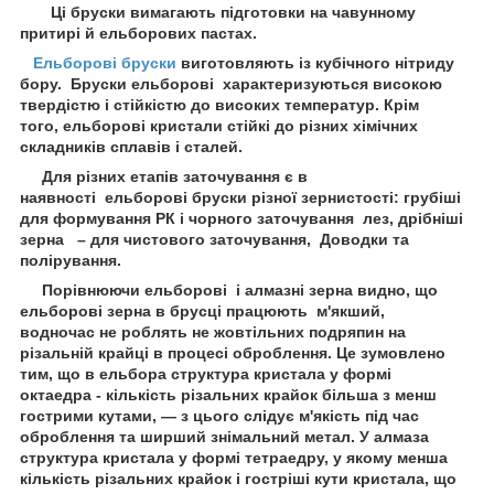
Ці бруски вимагають підготовки на чавунному
притирі й ельборових пастах.
Ельборові бруски
виготовляють із кубічного нітриду
бору. Бруски ельборові характеризуються високою
твердістю і стійкістю до високих температур. Крім
того, ельборові кристали стійкі до різних хімічних
складників сплавів і сталей.
Для різних етапів заточування є в
наявності ельборові бруски різної зернистості: грубіші
для формування РК і чорного заточування лез, дрібніші
зерна – для чистового заточування, Доводки та
полірування.
Порівнюючи ельборові і алмазні зерна видно, що
ельборові зерна в брусці працюють м'якший,
водночас не роблять не жовтільних подряпин на
різальній крайці в процесі оброблення. Це зумовлено
тим, що в ельбора структура кристала у формі
октаедра - кількість різальних крайок більша з менш
гострими кутами, — з цього слідує м'якість під час
оброблення та ширший знімальний метал. У алмаза
структура кристала у формі тетраедру, у якому менша
кількість різальних крайок і гостріші кути кристала, що