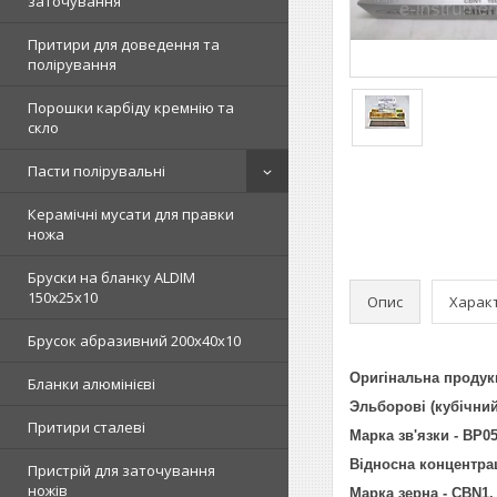
заточування
Притири для доведення та
полірування
Порошки карбіду кремнію та
скло
Пасти полірувальні
Керамічні мусати для правки
ножа
Бруски на бланку ALDIM
150х25х10
Опис
Харак
Брусок абразивний 200х40х10
Оригінальна продук
Бланки алюмінієві
Эльборові (кубічний
Притири сталеві
Марка зв'язки - ВР05
Відносна концентрац
Пристрій для заточування
ножів
Марка зерна - СBN1.