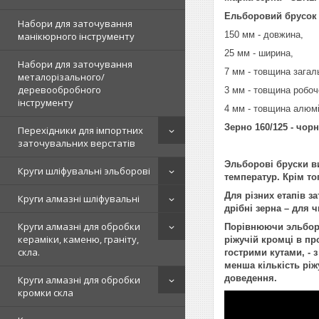
Ельборовий брусок 
Набори для заточування
150 мм - довжина,
манікюрного інструменту
25 мм - ширина,
Набори для заточування
7 мм - товщина загал
металорізального/
деревообробного
3 мм - товщина робоч
інструменту
4 мм - товщина алюмі
Зерно 160/125 - чор
Перехідники для імпортних
заточувальних верстатів
Эльборові бруски ви
Круги шліфувальні эльборові
температур. Крім то
Для різних етапів з
Круги алмазні шліфувальні
дрібні зерна – для 
Круги алмазні для обробки
Порівнюючи эльборо
кераміки, каменю, граніту,
ріжучій кромці в пр
скла.
гострими кутами, - 
менша кількість ріж
доведення.
Круги алмазні для обробки
кромки скла