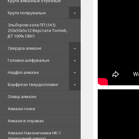
Круги алмазные отрезные
Круги полірувальні
Эльборові кола ПП (1А1)
250х50х5х12 Верстати Tormek,
JET 100% СВN1
Свердла алмазні
Головки шліфувальні
Надфілі алмазні
Борфрези твердосплавні
Олівці алмазні
Алмазні голки
Алмази в оправах
Алмазні Наконечники НК-1
(природний алмаз)