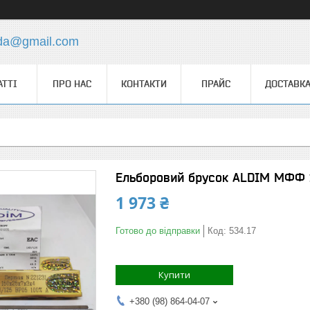
.da@gmail.com
АТТІ
ПРО НАС
КОНТАКТИ
ПРАЙС
ДОСТАВКА
Ельборовий брусок ALDIM МФФ 1
1 973 ₴
Готово до відправки
Код:
534.17
Купити
+380 (98) 864-04-07