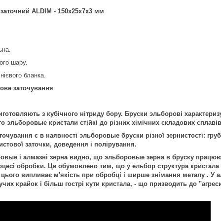
заточний ALDIM - 150х25х7х3 мм
ьна.
ого шару.
нієвого бланка.
нове заточування
готовляють з кубічного нітриду бору. Бруски эльборові характериз
го эльборовые кристали стійкі до різних хімічних складових сплавів 
аточування є в наявності эльборовые бруски різної зернистості: гр
чистової заточки, доведення і полірування.
вые і алмазні зерна видно, що эльборовые зерна в бруску працюю
оцесі обробки. Це обумовлено тим, що у ельбор структура кристала 
з цього випливає м'якість при обробці і ширше знімання металу . У 
учих крайок і більш гострі кути кристала, - що призводить до "агре