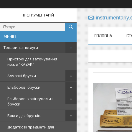
ІНСТРУМЕНТАРІЙ
instrumentariy
ГОЛОВНА
СТ
Товари та послуги
Пристрої для заточування
ножів "KAZAK"
Алмазні бруски
Ельборові бруски
Ельборові хонінгувальні
бруски
Бокси для брусків.
Додаткові предмети для