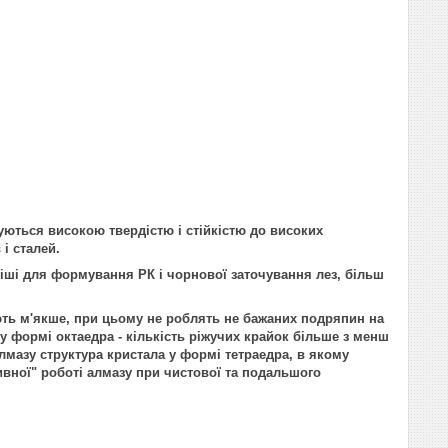
уються високою твердістю і стійкістю до високих
і сталей.
убіші для формування РК і чорнової заточування лез, більш
ть м'якше, при цьому не роблять не бажаних подряпин на
у формі октаедра - кількість ріжучих крайок більше з менш
алмазу структура кристала у формі тетраедра, в якому
сивної" роботі алмазу при чистової та подальшого