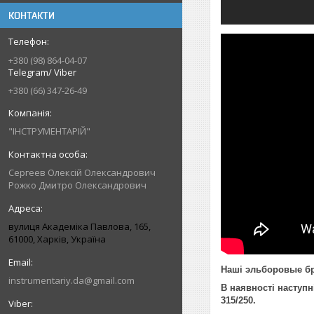
КОНТАКТИ
+380 (98) 864-04-07
Telegram/ Viber
+380 (66) 347-26-49
"ІНСТРУМЕНТАРІЙ"
Сергеев Олексій Олександрович
Рожко Дмитро Олександрович
вулиця Академіка Павлова, 165,
61000, Харків, Україна
Наші эльборовые бр
instrumentariy.da@gmail.com
В наявності наступні з
315/250.