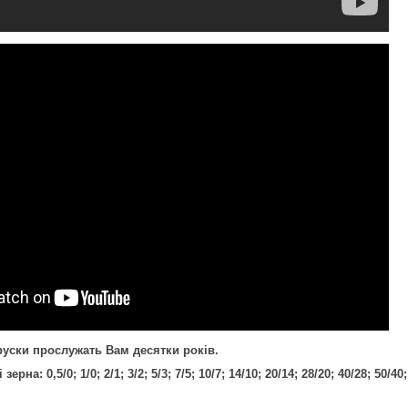
уски прослужать Вам десятки років.
ерна: 0,5/0; 1/0; 2/1; 3/2; 5/3; 7/5; 10/7; 14/10; 20/14; 28/20; 40/28; 50/40