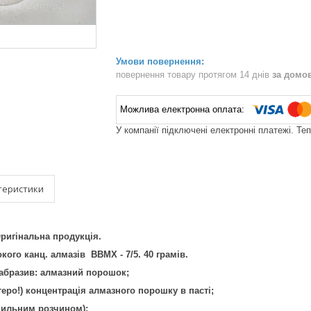
повернення товару протягом 14 днів
за домо
У компанії підключені електронні платежі. Те
теристики
ригінальна продукція.
ого канц. алмазів ВВМХ - 7/5. 40 грамів.
абразив: алмазний порошок;
теро!) концентрація алмазного порошку в пасті;
мильним розчином);