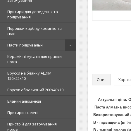
заточування
Притири для доведення та
полірування
Порошки карбіду кремнію та
скло
Пасти полірувальні
Керамічні мусати для правки
ножа
Бруски на бланку ALDIM
150х25х10
Опис
Харак
Брусок абразивний 200х40х10
Актуальні ціни. О
Бланки алюмінієві
Паста алмазна висок
Притири сталеві
Використовуваний 
В - підвищена (вп'я
Пристрій для заточування
ножів
В - змивні водою (