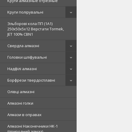
Круги алмазные отрезные
Круги полірувальні
Эльборові кола ПП (1А1)
250х50х5х12 Верстати Tormek,
JET 100% СВN1
Свердла алмазні
Головки шліфувальні
Надфілі алмазні
Борфрези твердосплавні
Олівці алмазні
Алмазні голки
Алмази в оправах
Алмазні Наконечники НК-1
(природний алмаз)