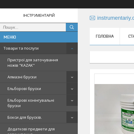
ІНСТРУМЕНТАРІЙ
instrumentariy
ГОЛОВНА
СТ
Товари та послуги
Пристрої для заточування
ножів "KAZAK"
Алмазні бруски
Ельборові бруски
Ельборові хонінгувальні
бруски
Бокси для брусків.
Додаткові предмети для