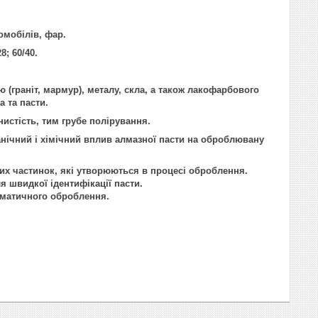
омобілів, фар.
8; 60/40.
(граніт, мармур), металу, скла, а також лакофарбового
 та пасти.
стість, тим грубе полірування.
ічний і хімічний вплив алмазної пасти на оброблювану
их частинок, які утворюються в процесі оброблення.
 швидкої ідентифікації пасти.
оматичного оброблення.