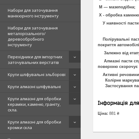
М — мазеподібна;
Набори для заточування
Х - обробка каменю 
манікюрного інструменту
У наявності пасти з т
Набори для заточування
металорізального/
деревообробного
Полірувальні пасти 
інструменту
покриття автомобілі
Залежно від етапу 
Перехідники для імпортних
Алмазні пасти спри
заточувальних верстатів
поверхню скорочує 
Круги шліфувальні эльборові
Активні речовини, 
Колірне маркування
Застосування паст 
Круги алмазні шліфувальні
Круги алмазні для обробки
Інформація дл
кераміки, каменю, граніту,
скла.
Ціна:
881 ₴
Круги алмазні для обробки
кромки скла