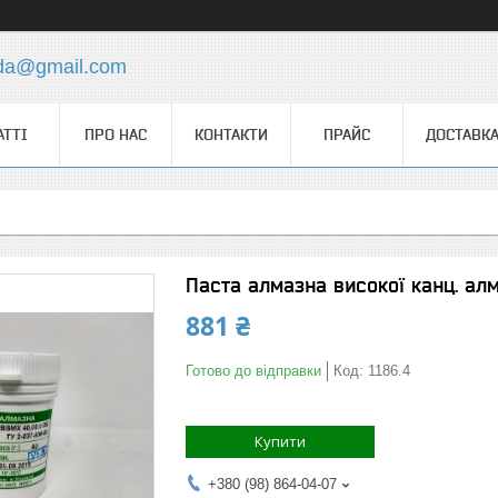
.da@gmail.com
АТТІ
ПРО НАС
КОНТАКТИ
ПРАЙС
ДОСТАВКА
Паста алмазна високої канц. алм
881 ₴
Готово до відправки
Код:
1186.4
Купити
+380 (98) 864-04-07