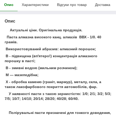
Опис
Характеристики
Відгуки про товар
Доставка
Опис
Актуальні ціни. Оригінальна продукція.
Паста алмазна високого канц. алмазів ВВХ - 1/0. 40
грамів.
Використовуваний абразив: алмазний порошок;
В - підвищена (вп'ятеро!) концентрація алмазного
порошку в пасті;
В - змивні водою (мильним розчином);
М — мазеподібна;
Х - обробка каменю (граніт, мармур), металу, скла, а
також лакофарбового покриття автомобілів, фар.
У наявності пасти з такою зернистістю: 1/0; 2/1; 3/2; 5/3;
7/5; 10/7; 14/10; 20/14; 28/20; 40/28; 60/40.
Полірувальні пасти призначені для тонкого доведення,