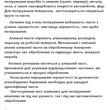
полірування виробів із каменю (граніт, мармур), металу,
скла, а також лакофарбового покриття автомобілів, фар.
Для полірування поверхонь застосовуються спеціальні
круги та пасти.
Залежно від етапу полірування вибирають пасти з
різною зернистістю, чим вища зернистість, тим грубе
полірування.
Алмазні пасти сприяють рівномірному розподілу
порошку на робочій поверхні. Механічний і хімічний
вплив алмазної пасти на оброблювану поверхню
скорочує час оброблення та підвищує якість поверхні
виробу.
Активні речовини містяться у алмазній пасті,
призначені для усунення відпрацьованих частинок, які
утворюються в процесі оброблення.
Кольорове маркування зернистості за допомогою
різнобарвних барвників необхідне для швидкої
ідентифікації пасти.
Застосування паст алмазних для полірування
можливе як під час ручного, так і під час автоматичного
оброблення.