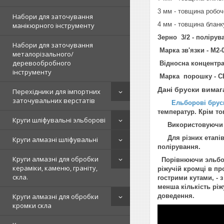
3 мм - товщина робоч
Набори для заточування
4 мм - товщина бланк
манікюрного інструменту
Зерно 3/2 - полірув
Набори для заточування
Марка зв'язки - М2-0
металорізального/
деревообробного
Відносна концентра
інструменту
Марка порошку - 
Дані бруски вимаг
Перехідники для імпортних
заточувальних верстатів
Ельборові брус
температур. Крім тог
Круги шліфувальні эльборові
Використовуючи ел
Для різних етапів з
Круги алмазні шліфувальні
полірування.
Круги алмазні для обробки
Порівнюючи эльборо
кераміки, каменю, граніту,
ріжучій кромці в пр
скла.
гострими кутами, - 
менша кількість ріж
Круги алмазні для обробки
доведення.
кромки скла