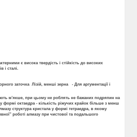
терними є висока твердість і стійкість до високих
в і сталі.
рного заточка Лізій, менші зерна - Для аргументації і
ть м'якше, при цьому не роблять не бажаних подряпин на
у формі октаедра - кількість ріжучих крайок більше з менш
алмазу структура кристала у формі тетраедра, в якому
сивної" роботі алмазу при чистової та подальшого