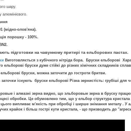
ого шару.
у алюмінієвого.
ання
1 (мідно-олов'яна).
ція порошку - 100%.
СBN2.
ають підготовки на чавунному притирі та ельборових пастах.
ки
Виготовляється з кубічного нітріда бора. Бруски ельборові Харак
о ельборові бруски дуже стійкі до різних хімічних складників сплаві
ьборові бруски, можна заточити до гостроти бритви.
аточки існують бруски ельборові Різна зернистість: грубіші для чо
вые і алмазні зерна видно, що эльборовые зерна в бруску працюю
оцесі обробки. Це обумовлено тим, що у ельбор структура кристала 
з цього випливає м'якість при обробці і ширше знімання металу . У 
учих крайок і більш гострі кути кристала, - що призводить до "агре