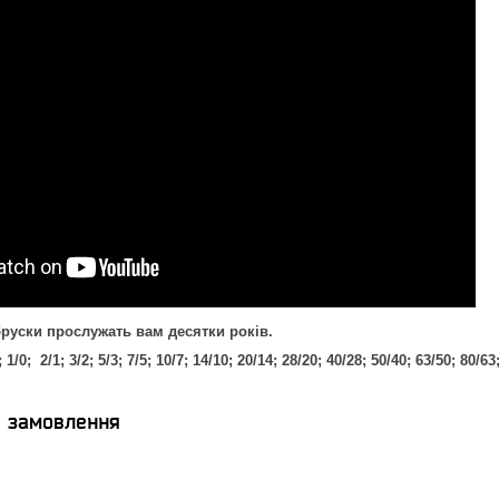
уски прослужать вам десятки років.
/0; 2/1; 3/2; 5/3; 7/5; 10/7; 14/10; 20/14; 28/20; 40/28; 50/40; 63/50; 80/6
я замовлення