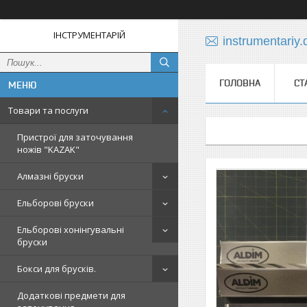
ІНСТРУМЕНТАРІЙ
instrumentariy
ГОЛОВНА
СТ
Товари та послуги
Пристрої для заточування
ножів "KAZAK"
Алмазні бруски
Ельборові бруски
Ельборові хонінгувальні
бруски
Бокси для брусків.
Додаткові предмети для