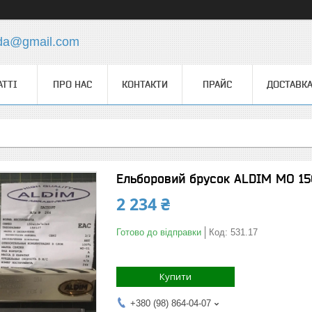
.da@gmail.com
АТТІ
ПРО НАС
КОНТАКТИ
ПРАЙС
ДОСТАВКА
Ельборовий брусок ALDIM МО 150
2 234 ₴
Готово до відправки
Код:
531.17
Купити
+380 (98) 864-04-07