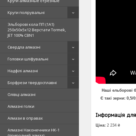
Круги алмазные отрезные
Круги полірувальні
Эльборові кола ПП (1А1)
250х50х5х12 Верстати Tormek,
JET 100% СВN1
Свердла алмазні
Головки шліфувальні
Надфілі алмазні
Борфрези твердосплавні
Наші ельборові бр
Олівці алмазні
Є такі зерни: 0,5/0; 1
Алмазні голки
Інформація дл
Алмази в оправах
Ціна:
2 234 ₴
Алмазні Наконечники НК-1
(природний алмаз)