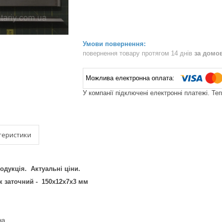
повернення товару протягом 14 днів
за домо
У компанії підключені електронні платежі. Те
теристики
кція. Актуальні ціни.
 заточний - 150х12х7х3 мм
на.