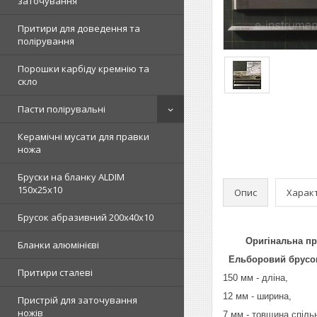
заточування
Притири для доведення та
полірування
Порошки карбіду кремнію та
скло
Пасти полірувальні
Керамічні мусати для правки
ножа
Бруски на бланку ALDIM
150х25х10
Опис
Харак
Брусок абразивний 200х40х10
Оригінальна проду
Бланки алюмінієві
Ельборовий брусок
Притири сталеві
150 мм - дліна,
12 мм - ширина,
Пристрій для заточування
ножів
7 мм - товщина спіль