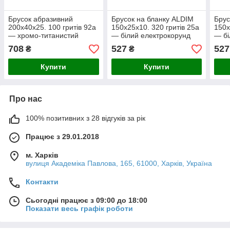
Брусок абразивний
Брусок на бланку ALDIM
Брус
200х40х25. 100 гритів 92а
150х25х10. 320 гритів 25а
150х
— хромо-титанистий
— білий електрокорунд
— бі
електрокорунд
708
527
527
₴
₴
Купити
Купити
Про нас
100% позитивних з 28 відгуків за рік
Працює з 29.01.2018
м. Харків
вулиця Академіка Павлова, 165, 61000, Харків, Україна
Контакти
Сьогодні працює з 09:00 до 18:00
Показати весь графік роботи