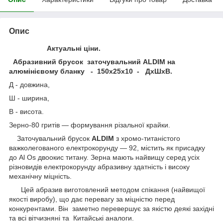
Опис
Актуальні ціни.
Абразивний брусок заточувальний ALDIM на
алюмінієвому бланку - 150х25х10 - ДхШхВ.
Д - довжина,
Ш - ширина,
В - висота.
Зерно-80 гритів — формування різальної крайки.
Заточувальний брусок
ALDIM
з хромо-титаністого
важколегованого електрокорунду — 92, містить як присадку
до Al Os двоокис титану. Зерна мають найвищу серед усіх
різновидів електрокорунду абразивну здатність і високу
механічну міцність.
Цей абразив виготовлений методом спікання (найвищої
якості виробу), що дає перевагу за міцністю перед
конкурентами. Він заметно перевершує за якістю деякі західні
та всі вітчизняні та Китайські аналоги.