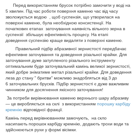
Перед використанням брусок потрібно замочити у воді на
5 хвилин. Під час роботи поверхня каменю час від часу
зволожується водою , щоб суспензія, що утворилася на
поверхні каменю, була необхідною консистенції. На
початкових етапах заточування наявність вільного зерна в
суспензії збільшує ефективність процесу. На етапі
доведення суспензію краще видаляти з поверхні каменю.
Правильний підбір абразивної зернистості передбачає
ефективне заточування та доведення різальної крайки. Для
заточування дуже затупленого різального інструменту
оптимальним буде заточувальний камінь великої зернистості,
який добре зніматиме метал різальної крайки. Для доведення
леза до стану " бритви" можливо знадобляться від 3 до
6 заточувальних брусків. Підбір зернистості є дуже важливим
чинником для досягнення якісного заточування!
За потреби вирівнювання каменю верхнього шару абразиву
— це виробляється на склі з використанням
порошку карбіду
кремнію
відповідної фракції.
Камінь перед вирівнюванням замочують, на скло
насипають порошок карбіду кремнію, додають трохи води та
здійснюються рухи у формі вісімки.