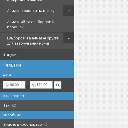
Алмазні головки на штоку
Алмазний та ельборовий
порошок
Ельборові та алмазні бруски
для заточування ножів
Відгуки
ФІЛЬТРИ
Ціна
В наявності
Так
2
Виробник
Власне виробництво
2