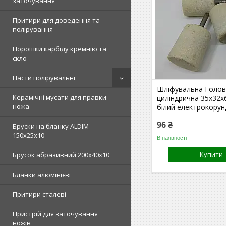
заточування
Притири для доведення та
полірування
Порошки карбіду кремнію та
скло
Пасти полірувальні
Шліфувальна Голов
Керамічні мусати для правки
циліндрична 35х32х6
ножа
білий електрокорун
96 ₴
Бруски на бланку ALDIM
150х25х10
В наявності
Купити
Брусок абразивний 200х40х10
Бланки алюмінієві
Притири сталеві
Пристрій для заточування
ножів