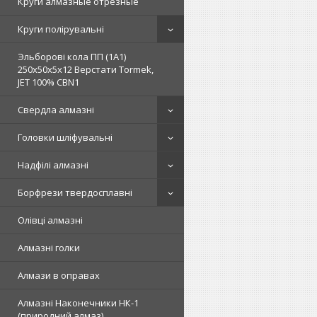
Круги алмазные отрезные
Круги полірувальні
Эльборові кола ПП (1А1)
250х50х5х12 Верстати Tormek,
JET 100% СВN1
Свердла алмазні
Головки шліфувальні
Надфілі алмазні
Борфрези твердосплавні
Олівці алмазні
Алмазні голки
Алмази в оправах
Алмазні Наконечники НК-1
(природний алмаз)