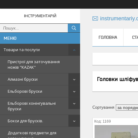
ІНСТРУМЕНТАРІЙ
instrumentariy
ГОЛОВНА
СТ
Товари та послуги
Пристрої для заточування
ножів "KAZAK"
Головки шліфув
Алмазні бруски
Ельборові бруски
Ельборові хонінгувальні
бруски
Бокси для брусків.
1169
Додаткові предмети для