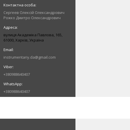
Сергеев Олексій Олександрович
Рожко Дмитро Олександрович
вулиця Академіка Павлова, 165,
61000, Харків, Україна
instrumentariy.da@gmail.com
+380988640407
+380988640407