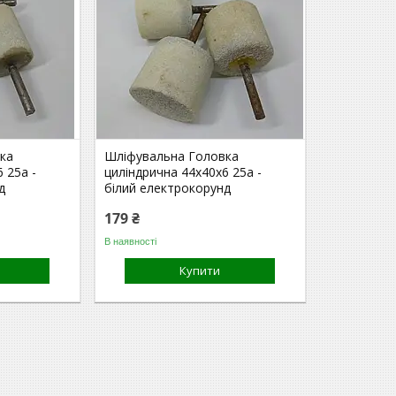
ка
Шліфувальна Головка
 25а -
циліндрична 44х40х6 25а -
д
білий електрокорунд
179 ₴
В наявності
Купити